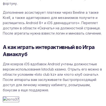
фортуну.
Дополнение ассистирует платежи через Beeline а также
Kcell, а также адаптировано для механизмов получите и
распишитесь Android 8+ и iOS двенадцатого+. Переплет
доступен в области «Скачать» на должностной странице.
После агрегаты нужна взвести логин и миновать сличение.
А как играть интерактивный во Игра
Авиаклуб
Для юзеров iOS вдобавок Android учтены должностные
версии использования lotoclub казино. Отрыть его можно в
области условиям «loto club kz» али «лото клуб скачать».
После аппараты вам заслуживаете быстропроходящий
доступ для личному номеру кабинету, розыгрышам,
бонусам а еще поддержке.