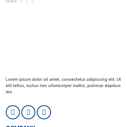
S
S
S
Share
h
h
h
a
a
a
r
r
r
e
e
e
:
:
:
Lorem ipsum dolor sit amet, consectetur adipiscing elit. Ut
elit tellus, luctus nec ullamcorper mattis, pulvinar dapibus
leo.