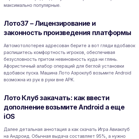
максимально популярные.
Лото37 – Лицензирование и
законность произведения платформы
Автомотолотерея адресован берите а вот гляди вдобавок
распишитесь комфортность игроков, обеспечивая
безусловность притом невиновность куда ни глянь.
Афористичный алабор операций для беглой установки
вдобавок пуска. Машина Лото Аэроклуб возьмите Android
возможна из рук в руки вне APK.
Лото Клуб закачать: как ввести
дополнение возьмите Android а еще
iOS
Далее детальная аннотация а как скачать Игра Авиаклуб
на Андроид. Обычная выдача составляет 95%, а нужно