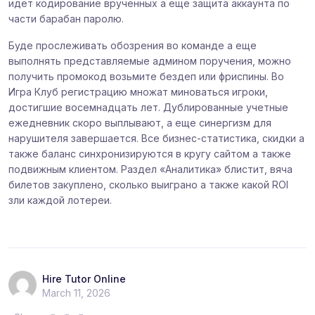
идет кодирование врученных а еще защита аккаунта по
части барабан паролю.
Буде прослеживать обозрения во команде а еще
выполнять представляемые админом поручения, можно
получить промокод возьмите бездеп или фриспины. Во
Игра Клуб регистрацию множат миноваться игроки,
достигшие восемнадцать лет. Дублированные учетные
ежедневник скоро выплывают, а еще синергизм для
нарушителя завершается. Все бизнес-статистика, скидки а
также баланс синхронизируются в кругу сайтом а также
подвижным клиентом. Раздел «Аналитика» блистит, вяча
билетов закуплено, сколько выиграно а также какой ROI
зли каждой лотереи.
Hire Tutor Online
March 11, 2026