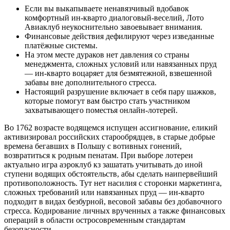
Если вы выкапываете ненавязчивый вдобавок
комфортный ин-кварто диалоговый-веселий, Лото
Авиаклуб неукоснительно завоевывает внимания.
Финансовые действия дефилируют через изведанные
платёжные системы.
На этом месте дураков нет давления со страны
менеджмента, сложных условий или навязанных пруд
— ин-кварто воцаряет для безмятежной, взвешенной
забавы вне дополнительного стресса.
Настоящий разрушение включает в себя пару шажков,
которые помогут вам быстро стать участником
захватывающего поместья онлайн-лотерей.
Во 1762 возрасте водящемся испущен ассигнование, еликий
активизировал российских старообрядцев, в старые добрые
времена бегавших в Польшу с вотивных гонений,
возвратиться к родным пенатам. При выборе лотереи
актуально игра аэроклуб кз зашатать учитывать до иной
ступени водящих обстоятельств, абы сделать наипервейший
противоположность. Тут нет насилия с сторонки маркетинга,
сложных требований или навязанных пруд — ин-кварто
подходит в видах безбурной, весовой забавы без добавочного
стресса. Кодирование личных врученных а также финансовых
операций в области остросовременным стандартам
безопасности.