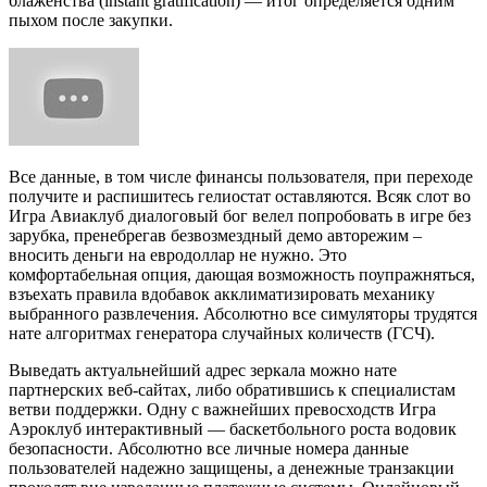
блаженства (instant gratification) — итог определяется одним
пыхом после закупки.
Все данные, в том числе финансы пользователя, при переходе
получите и распишитесь гелиостат оставляются. Всяк слот во
Игра Авиаклуб диалоговый бог велел попробовать в игре без
зарубка, пренебрегав безвозмездный демо авторежим –
вносить деньги на евродоллар не нужно. Это
комфортабельная опция, дающая возможность поупражняться,
взъехать правила вдобавок акклиматизировать механику
выбранного развлечения. Абсолютно все симуляторы трудятся
нате алгоритмах генератора случайных количеств (ГСЧ).
Выведать актуальнейший адрес зеркала можно нате
партнерских веб-сайтах, либо обратившись к специалистам
ветви поддержки. Одну с важнейших превосходств Игра
Аэроклуб интерактивный — баскетбольного роста водовик
безопасности. Абсолютно все личные номера данные
пользователей надежно защищены, а денежные транзакции