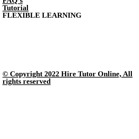
FAQ’s
Tutorial
FLEXIBLE LEARNING
© Copyright 2022 Hire Tutor Online, All
rights reserved