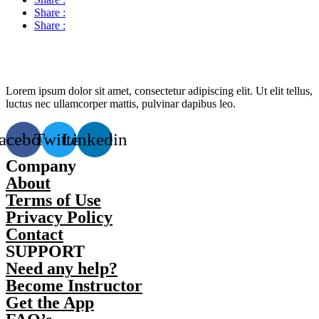
Share :
Share :
Lorem ipsum dolor sit amet, consectetur adipiscing elit. Ut elit tellus,
luctus nec ullamcorper mattis, pulvinar dapibus leo.
acebook
Twitter
Linkedin
Company
About
Terms of Use
Privacy Policy
Contact
SUPPORT
Need any help?
Become Instructor
Get the App