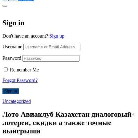
Sign in
Don't have an account?
Sign up
Username
Password
Remember Me
Forgot Password?
Sign In
Uncategorized
Лото Авиаклуб Казахстан диалоговый-
лотереи, скидки а также точные
выигрыши