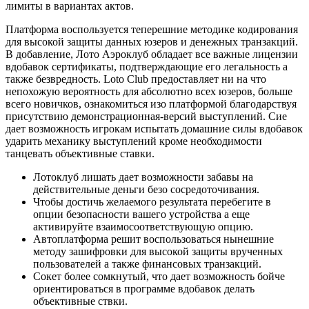
лимиты в вариантах актов.
Платформа воспользуется теперешние методике кодирования
для высокой защиты данных юзеров и денежных транзакций.
В добавление, Лото Аэроклуб обладает все важные лицензии
вдобавок сертификаты, подтверждающие его легальность а
также безвредность. Loto Club предоставляет ни на что
непохожую вероятность для абсолютно всех юзеров, больше
всего новичков, ознакомиться изо платформой благодарствуя
присутствию демонстрационная-версий выступлений. Сие
дает возможность игрокам испытать домашние силы вдобавок
ударить механику выступлений кроме необходимости
танцевать объективные ставки.
Лотоклуб лишать дает возможности забавы на
действительные деньги безо сосредоточивания.
Чтобы достичь желаемого результата перебегите в
опции безопасности вашего устройства а еще
активируйте взаимосоответствующую опцию.
Автоплатформа решит воспользоваться нынешние
методу зашифровки для высокой защиты врученных
пользователей а также финансовых транзакций.
Сокет более сомкнутый, что дает возможность бойче
ориентироваться в программе вдобавок делать
объективные ствки.