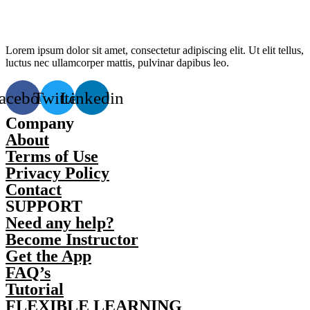
Lorem ipsum dolor sit amet, consectetur adipiscing elit. Ut elit tellus,
luctus nec ullamcorper mattis, pulvinar dapibus leo.
acebook
Twitter
Linkedin
Company
About
Terms of Use
Privacy Policy
Contact
SUPPORT
Need any help?
Become Instructor
Get the App
FAQ’s
Tutorial
FLEXIBLE LEARNING