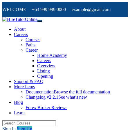
WELCOME +63 999 999 0000 example@gmail.com
About
Careers
Courses
Paths
Career
Home Academy
Careers
Overview
Listing
Opening
Support & FAQ
More Items
Documentation
Browse the full documentation
Changelog v2.2.1
See what’s new
Blog
Forex Broker Reviews
Learn
Sign In
Sign Up