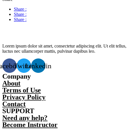
Share :
Share :
Share :
Lorem ipsum dolor sit amet, consectetur adipiscing elit. Ut elit tellus,
luctus nec ullamcorper mattis, pulvinar dapibus leo.
acebook
Twitter
Linkedin
Company
About
Terms of Use
Privacy Policy
Contact
SUPPORT
Need any help?
Become Instructor