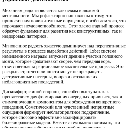
Механизм радости является ключевым в людской
ментальности. Мы рефлекторно направлены к тому, что
приносит нам положительные ощущения, и избегаем того, что
порождает неудовлетворённость. Этот элементарный процесс
образует фундамент для развития как конструктивных, так и
нездоровых паттернов.
Мгновенное радость зачастую доминирует над перспективные
результаты в процессе выработки действий. 1xbet система
немедленного награды запускает древние участки головного
мозга, которые срабатывают скорее, чем передняя кора,
ответственная за рациональное мыслительные процессы. Это
раскрывает, отчего личности могут не прекращать
деструктивные паттерны, вопреки осознание их
неблагоприятных последствий.
Дискомфорт, с иной стороны, способен выступать как
препятствием для формирования очередных привычек, так и
стимулирующим компонентом для обхождения конкретного
поведения. Соматический или чувственный неприятные
ощущения формирует неблагоприятное подкрепление,
которое способно эффективно модифицировать
бихевиоральные модели. Вместе с тем важно понимать, что
обхождение неудобства также способно приводить к