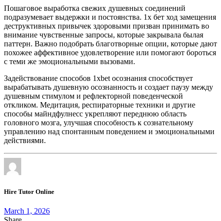
Пошаговое выработка свежих душевных соединений
подразумевает выдержки и постоянства. 1х бет ход замещения
деструктивных привычек здоровыми призван принимать во
внимание чувственные запросы, которые закрывала былая
паттерн. Важно подобрать благотворные опции, которые дают
похожее аффективное удовлетворение или помогают бороться
с теми же эмоциональными вызовами.
Задействование способов 1xbet осознания способствует
вырабатывать душевную осознанность и создает паузу между
душевным стимулом и рефлекторной поведенческой
откликом. Медитация, респираторные техники и другие
способы майндфулнесс укрепляют переднюю область
головного мозга, улучшая способность к сознательному
управлению над спонтанным поведением и эмоциональными
действиями.
Hire Tutor Online
March 1, 2026
Share