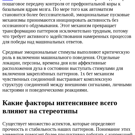
пошаговое передачу контроля от префронтальной коры к
базальным ядрам мозга. По мере того как автоматизм
становится более бессознательной, эмоциональные пусковые
механизмы принимаются инициировать активность без
осознанного обдумывания. Этот механизм превращает
трансформацию паттернов исключительно трудным, потому
что требует активного задействования намеренных процессов
для победы над машинальных ответов.
Средовые эмоциональные стимулы выполняют критическую
роль в включении машинального поведения. Отдельные
локации, персоны, времена дня или аффективные
расположения духа в состоянии выступать стимулами для
включения закреплённых паттернов. 1х бет механизм
чувственных соединений выстраивает комплексную
структуру соединений между внешними сигналами, личными
настроями и поведенческими реакциями.
Какие факторы интенсивнее всего
влияют на стереотипы
Существует множество аспектов, которые определяют
прочность и стабильность наших паттернов. Понимание этих
элементов помогает более продуктивно работать с коррекцией