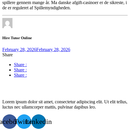
spillere gennem mange år. Ma danske afgift-casinoer er de sikreste, i
de er reguleret af Spillemyndigheden.
Hire Tutor Online
February 28, 2026
February 28, 2026
Share
Share :
Share :
Share :
Lorem ipsum dolor sit amet, consectetur adipiscing elit. Ut elit tellus,
luctus nec ullamcorper mattis, pulvinar dapibus leo.
acebook
Twitter
Linkedin