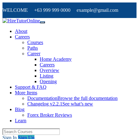
WELCOME +63 999 999 0000 example@gmail.com
About
Careers
Courses
Paths
Career
Home Academy
Careers
Overview
Listing
Opening
Support & FAQ
More Items
Documentation
Browse the full documentation
Changelog v2.2.1
See what’s new
Blog
Forex Broker Reviews
Learn
Sign In
Sign Up