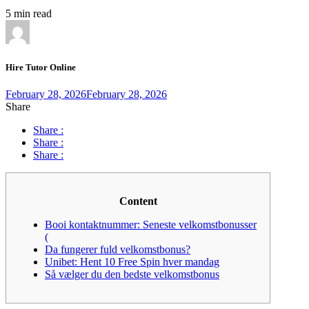
5 min read
Hire Tutor Online
February 28, 2026
February 28, 2026
Share
Share :
Share :
Share :
Content
Booi kontaktnummer: Seneste velkomstbonusser
(
Da fungerer fuld velkomstbonus?
Unibet: Hent 10 Free Spin hver mandag
Så vælger du den bedste velkomstbonus