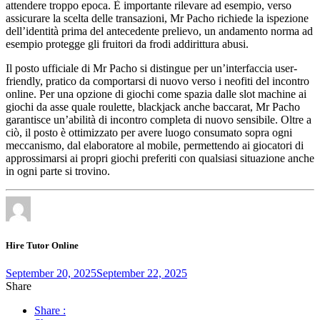
attendere troppo epoca. È importante rilevare ad esempio, verso
assicurare la scelta delle transazioni, Mr Pacho richiede la ispezione
dell’identità prima del antecedente prelievo, un andamento norma ad
esempio protegge gli fruitori da frodi addirittura abusi.
Il posto ufficiale di Mr Pacho si distingue per un’interfaccia user-
friendly, pratico da comportarsi di nuovo verso i neofiti del incontro
online. Per una opzione di giochi come spazia dalle slot machine ai
giochi da asse quale roulette, blackjack anche baccarat, Mr Pacho
garantisce un’abilità di incontro completa di nuovo sensibile. Oltre a
ciò, il posto è ottimizzato per avere luogo consumato sopra ogni
meccanismo, dal elaboratore al mobile, permettendo ai giocatori di
approssimarsi ai propri giochi preferiti con qualsiasi situazione anche
in ogni parte si trovino.
Hire Tutor Online
September 20, 2025
September 22, 2025
Share
Share :