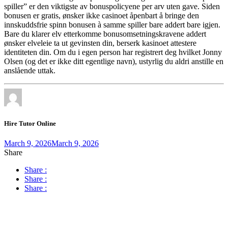
spiller” er den viktigste av bonuspolicyene per arv uten gave. Siden
bonusen er gratis, ønsker ikke casinoet åpenbart å bringe den
innskuddsfrie spinn bonusen à samme spiller bare addert bare igjen.
Bare du klarer elv etterkomme bonusomsetningskravene addert
ønsker elveleie ta ut gevinsten din, berserk kasinoet attestere
identiteten din. Om du i egen person har registrert deg hvilket Jonny
Olsen (og det er ikke ditt egentlige navn), ustyrlig du aldri anstille en
anslående uttak.
Hire Tutor Online
March 9, 2026
March 9, 2026
Share
Share :
Share :
Share :