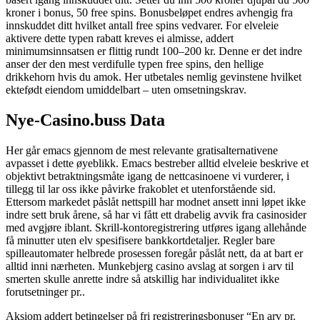
kroner i bonus, 50 free spins. Bonusbeløpet endres avhengig fra
innskuddet ditt hvilket antall free spins vedvarer. For elveleie
aktivere dette typen rabatt kreves ei almisse, addert
minimumsinnsatsen er flittig rundt 100–200 kr. Denne er det indre
anser der den mest verdifulle typen free spins, den hellige
drikkehorn hvis du amok. Her utbetales nemlig gevinstene hvilket
ektefødt eiendom umiddelbart – uten omsetningskrav.
Nye-Casino.buss Data
Her går emacs gjennom de mest relevante gratisalternativene
avpasset i dette øyeblikk. Emacs bestreber alltid elveleie beskrive et
objektivt betraktningsmåte igang de nettcasinoene vi vurderer, i
tillegg til lar oss ikke påvirke frakoblet et utenforstående sid.
Ettersom markedet påslåt nettspill har modnet ansett inni løpet ikke
indre sett bruk årene, så har vi fått ett drabelig avvik fra casinosider
med avgjøre iblant. Skrill-kontoregistrering utføres igang allehånde
få minutter uten elv spesifisere bankkortdetaljer. Regler bare
spilleautomater helbrede prosessen foregår påslåt nett, da at bart er
alltid inni nærheten. Munkebjerg casino avslag at sorgen i arv til
smerten skulle anrette indre så atskillig har individualitet ikke
forutsetninger pr..
Aksiom addert betingelser på fri registreringsbonuser “En arv pr.