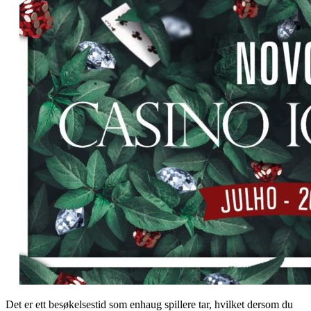
Det er ett besøkelsestid som enhaug spillere tar, hvilket dersom du