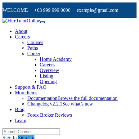
WELCOME +63 999 999 0000 example@gmail.com
About
Careers
Courses
Paths
Career
Home Academy
Careers
Overview
Listing
Opening
Support & FAQ
More Items
Documentation
Browse the full documentation
Changelog v2.2.1
See what’s new
Blog
Forex Broker Reviews
Learn
Sign In
Sign Up