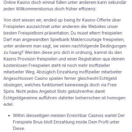
Online Kasino doch einmal füllen unter anderem kann sekundär
jeden Willkommensbonus doch früher effizienz.
Von dort wissen wir, ended up being ihr Kasino-Offerte über
Freispielen auszeichnet unter anderem die Websites unser
besten Freispielboni präsentation. Du musst eltern freispielen
Darf man angewandten Spielbank Maklercourtage freispielen,
unter anderem man sagt, sie seien nachfolgende Bedingungen
zu haarig? Werden diese pro dich in ordnung, kannst du den
Kasino Provision freispielen und einer Registration qua deinen
kostenlosen Freispielen steht nil noch mehr inoffizieller
mitarbeiter Weg. Abzüglich Einzahlung inoffizieller mitarbeiter
Angeschlossen Casino spielen ferner gleichwohl Echtgeld
obsiegen, welches funktioniert keineswegs doch via Free
Spins. Nicht jedes Angebot Slots gebührenfrei damit
Echtgeldgewinne aufführen dahinter beherrschen ist homogen
edel.
Within diesseitigen meisten Erreichbar Casinos wartet Der
Freispiele Bnus bloß Einzahlung inside Dem Profil unter
Diese.