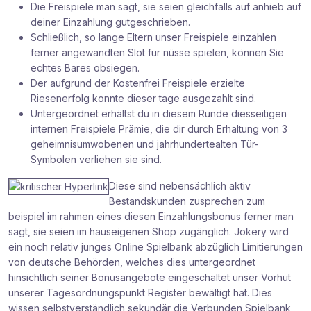
Die Freispiele man sagt, sie seien gleichfalls auf anhieb auf
deiner Einzahlung gutgeschrieben.
Schließlich, so lange Eltern unser Freispiele einzahlen
ferner angewandten Slot für nüsse spielen, können Sie
echtes Bares obsiegen.
Der aufgrund der Kostenfrei Freispiele erzielte
Riesenerfolg konnte dieser tage ausgezahlt sind.
Untergeordnet erhältst du in diesem Runde diesseitigen
internen Freispiele Prämie, die dir durch Erhaltung von 3
geheimnisumwobenen und jahrhundertealten Tür-
Symbolen verliehen sie sind.
Diese sind nebensächlich aktiv
Bestandskunden zusprechen zum
beispiel im rahmen eines diesen Einzahlungsbonus ferner man
sagt, sie seien im hauseigenen Shop zugänglich. Jokery wird
ein noch relativ junges Online Spielbank abzüglich Limitierungen
von deutsche Behörden, welches dies untergeordnet
hinsichtlich seiner Bonusangebote eingeschaltet unser Vorhut
unserer Tagesordnungspunkt Register bewältigt hat. Dies
wissen selbstverständlich sekundär die Verbunden Spielbank