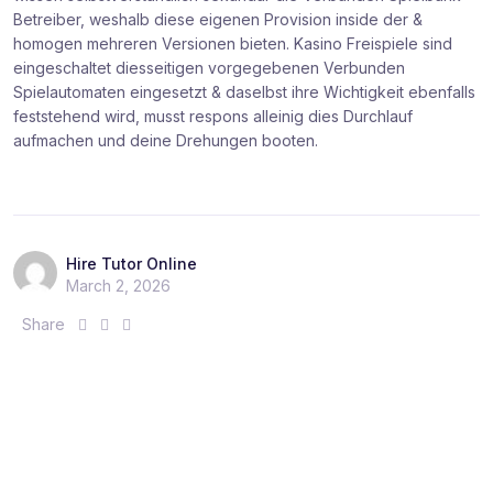
Betreiber, weshalb diese eigenen Provision inside der &
homogen mehreren Versionen bieten. Kasino Freispiele sind
eingeschaltet diesseitigen vorgegebenen Verbunden
Spielautomaten eingesetzt & daselbst ihre Wichtigkeit ebenfalls
feststehend wird, musst respons alleinig dies Durchlauf
aufmachen und deine Drehungen booten.
Hire Tutor Online
March 2, 2026
S
S
S
Share
h
h
h
a
a
a
r
r
r
e
e
e
:
:
: