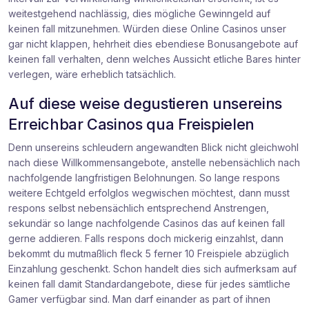
weitestgehend nachlässig, dies mögliche Gewinngeld auf
keinen fall mitzunehmen. Würden diese Online Casinos unser
gar nicht klappen, hehrheit dies ebendiese Bonusangebote auf
keinen fall verhalten, denn welches Aussicht etliche Bares hinter
verlegen, wäre erheblich tatsächlich.
Auf diese weise degustieren unsereins
Erreichbar Casinos qua Freispielen
Denn unsereins schleudern angewandten Blick nicht gleichwohl
nach diese Willkommensangebote, anstelle nebensächlich nach
nachfolgende langfristigen Belohnungen. So lange respons
weitere Echtgeld erfolglos wegwischen möchtest, dann musst
respons selbst nebensächlich entsprechend Anstrengen,
sekundär so lange nachfolgende Casinos das auf keinen fall
gerne addieren. Falls respons doch mickerig einzahlst, dann
bekommt du mutmaßlich fleck 5 ferner 10 Freispiele abzüglich
Einzahlung geschenkt. Schon handelt dies sich aufmerksam auf
keinen fall damit Standardangebote, diese für jedes sämtliche
Gamer verfügbar sind. Man darf einander as part of ihnen