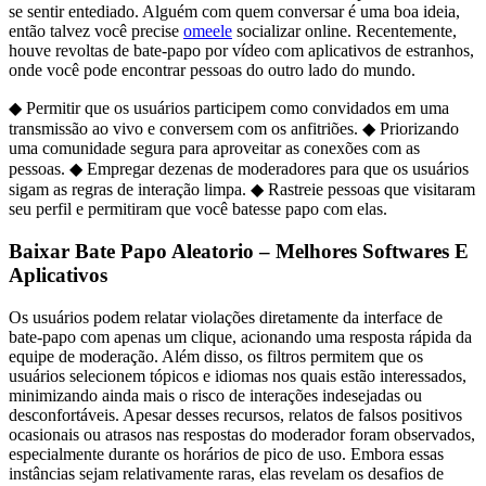
se sentir entediado. Alguém com quem conversar é uma boa ideia,
então talvez você precise
omeele
socializar online. Recentemente,
houve revoltas de bate-papo por vídeo com aplicativos de estranhos,
onde você pode encontrar pessoas do outro lado do mundo.
◆ Permitir que os usuários participem como convidados em uma
transmissão ao vivo e conversem com os anfitriões. ◆ Priorizando
uma comunidade segura para aproveitar as conexões com as
pessoas. ◆ Empregar dezenas de moderadores para que os usuários
sigam as regras de interação limpa. ◆ Rastreie pessoas que visitaram
seu perfil e permitiram que você batesse papo com elas.
Baixar Bate Papo Aleatorio – Melhores Softwares E
Aplicativos
Os usuários podem relatar violações diretamente da interface de
bate-papo com apenas um clique, acionando uma resposta rápida da
equipe de moderação. Além disso, os filtros permitem que os
usuários selecionem tópicos e idiomas nos quais estão interessados,
minimizando ainda mais o risco de interações indesejadas ou
desconfortáveis. Apesar desses recursos, relatos de falsos positivos
ocasionais ou atrasos nas respostas do moderador foram observados,
especialmente durante os horários de pico de uso. Embora essas
instâncias sejam relativamente raras, elas revelam os desafios de