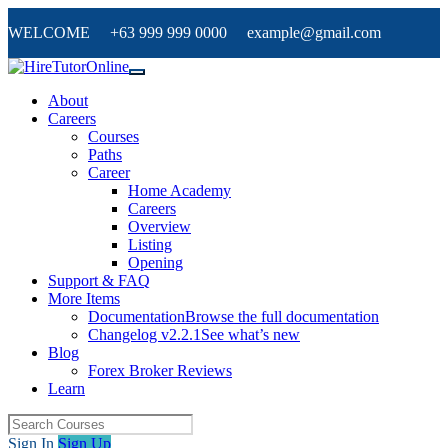
WELCOME +63 999 999 0000 example@gmail.com
About
Careers
Courses
Paths
Career
Home Academy
Careers
Overview
Listing
Opening
Support & FAQ
More Items
Documentation
Browse the full documentation
Changelog v2.2.1
See what’s new
Blog
Forex Broker Reviews
Learn
Sign In
Sign Up