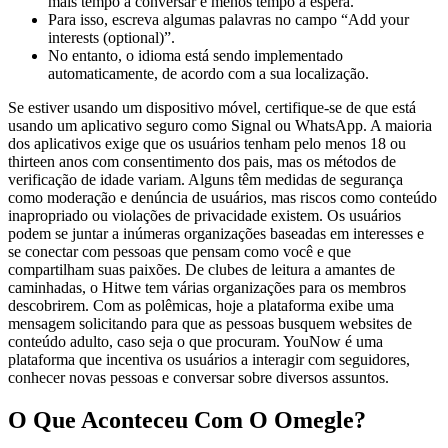
mais tempo a conversar e menos tempo à espera.
Para isso, escreva algumas palavras no campo “Add your
interests (optional)”.
No entanto, o idioma está sendo implementado
automaticamente, de acordo com a sua localização.
Se estiver usando um dispositivo móvel, certifique-se de que está
usando um aplicativo seguro como Signal ou WhatsApp. A maioria
dos aplicativos exige que os usuários tenham pelo menos 18 ou
thirteen anos com consentimento dos pais, mas os métodos de
verificação de idade variam. Alguns têm medidas de segurança
como moderação e denúncia de usuários, mas riscos como conteúdo
inapropriado ou violações de privacidade existem. Os usuários
podem se juntar a inúmeras organizações baseadas em interesses e
se conectar com pessoas que pensam como você e que
compartilham suas paixões. De clubes de leitura a amantes de
caminhadas, o Hitwe tem várias organizações para os membros
descobrirem. Com as polêmicas, hoje a plataforma exibe uma
mensagem solicitando para que as pessoas busquem websites de
conteúdo adulto, caso seja o que procuram. YouNow é uma
plataforma que incentiva os usuários a interagir com seguidores,
conhecer novas pessoas e conversar sobre diversos assuntos.
O Que Aconteceu Com O Omegle?