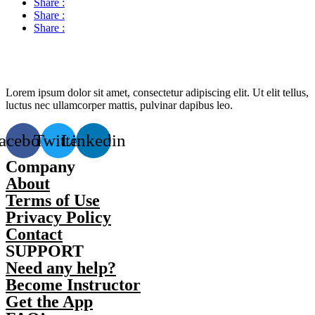
Share :
Share :
Share :
Lorem ipsum dolor sit amet, consectetur adipiscing elit. Ut elit tellus,
luctus nec ullamcorper mattis, pulvinar dapibus leo.
acebook
Twitter
Linkedin
Company
About
Terms of Use
Privacy Policy
Contact
SUPPORT
Need any help?
Become Instructor
Get the App