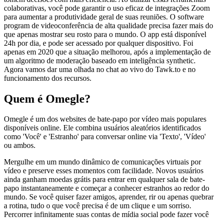
colaborativas, você pode garantir o uso eficaz de integrações Zoom
para aumentar a produtividade geral de suas reuniões. O software
program de videoconferência de alta qualidade precisa fazer mais do
que apenas mostrar seu rosto para o mundo. O app está disponível
24h por dia, e pode ser acessado por qualquer dispositivo. Foi
apenas em 2020 que a situação melhorou, após a implementação de
um algoritmo de moderação baseado em inteligência synthetic.
Agora vamos dar uma olhada no chat ao vivo do Tawk.to e no
funcionamento dos recursos.
Quem é Omegle?
Omegle é um dos websites de bate-papo por vídeo mais populares
disponíveis online. Ele combina usuários aleatórios identificados
como 'Você' e 'Estranho' para conversar online via 'Texto', 'Vídeo'
ou ambos.
Mergulhe em um mundo dinâmico de comunicações virtuais por
vídeo e preserve esses momentos com facilidade. Novos usuários
ainda ganham moedas grátis para entrar em qualquer sala de bate-
papo instantaneamente e começar a conhecer estranhos ao redor do
mundo. Se você quiser fazer amigos, aprender, rir ou apenas quebrar
a rotina, tudo o que você precisa é de um clique e um sorriso.
Percorrer infinitamente suas contas de mídia social pode fazer você