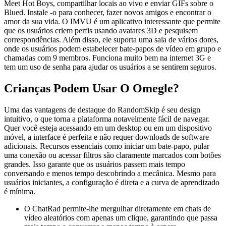
Meet Hot Boys, compartilhar locais ao vivo e enviar GIFs sobre o
Blued. Instale -o para conhecer, fazer novos amigos e encontrar o
amor da sua vida. O IMVU é um aplicativo interessante que permite
que os usuários criem perfis usando avatares 3D e pesquisem
correspondências. Além disso, ele suporta uma sala de vários dores,
onde os usuários podem estabelecer bate-papos de vídeo em grupo e
chamadas com 9 membros. Funciona muito bem na internet 3G e
tem um uso de senha para ajudar os usuários a se sentirem seguros.
Crianças Podem Usar O Omegle?
Uma das vantagens de destaque do RandomSkip é seu design
intuitivo, o que torna a plataforma notavelmente fácil de navegar.
Quer você esteja acessando em um desktop ou em um dispositivo
móvel, a interface é perfeita e não requer downloads de software
adicionais. Recursos essenciais como iniciar um bate-papo, pular
uma conexão ou acessar filtros são claramente marcados com botões
grandes. Isso garante que os usuários passem mais tempo
conversando e menos tempo descobrindo a mecânica. Mesmo para
usuários iniciantes, a configuração é direta e a curva de aprendizado
é mínima.
O ChatRad permite-lhe mergulhar diretamente em chats de
vídeo aleatórios com apenas um clique, garantindo que passa