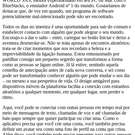
WORLD SAS, melhor experimentado em seu PC ou Mac com o
BlueStacks, o emulador Android nº 1 do mundo. Gostaríamos de
destacar que, de vez em quando, um programa de software
potencialmente mal-intencionado pode não ser encontrado.
Todos os dias no imeetzu é uma oportunidade para sair do comum e
estabelecer contacto com alguém que pode alegrar o seu mundo.
Encorajo-o a dar o salto – entre, carregue no botão Iniciar e deixe a
aventura desenrolar-se. Não se trata apenas de encontros aleatórios;
trata-se de criar momentos que nos recordam a beleza e a
imprevisibilidade da ligação humana. Estou entusiasmado por
partilhar consigo um pequeno segredo que transformou a forma
como as pessoas se ligam online. Já lá estive, sentindo aquela
centelha de antecipação antes de cada nova conversa, e sei como
pode ser transformador conhecer alguém que pode mudar o seu dia
– ou mesmo a sua perspetiva de vida. O design amigável para
dispositivos móveis da plataforma facilita a conexão com estranhos
aleatórios a qualquer momento, em qualquer lugar, sem perder o
ritmo.
Aqui, você pode se conectar com outras pessoas em tempo real por
meio de mensagens de texto, chamadas de voz e até chamadas de
bate-papo sempre que quiser participar ou criar uma. Como o
aplicativo precisa que você crie uma conta, você também precisa
definir um avatar seu como uma foto de perfil na conta que criou.
Além disso, você também pode enviar presentes para outras pessoas