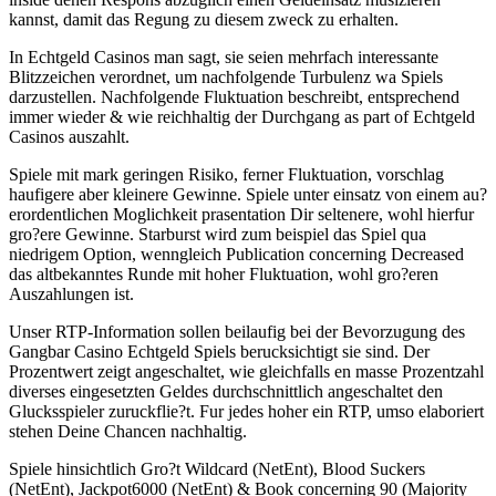
kannst, damit das Regung zu diesem zweck zu erhalten.
In Echtgeld Casinos man sagt, sie seien mehrfach interessante
Blitzzeichen verordnet, um nachfolgende Turbulenz wa Spiels
darzustellen. Nachfolgende Fluktuation beschreibt, entsprechend
immer wieder & wie reichhaltig der Durchgang as part of Echtgeld
Casinos auszahlt.
Spiele mit mark geringen Risiko, ferner Fluktuation, vorschlag
haufigere aber kleinere Gewinne. Spiele unter einsatz von einem au?
erordentlichen Moglichkeit prasentation Dir seltenere, wohl hierfur
gro?ere Gewinne. Starburst wird zum beispiel das Spiel qua
niedrigem Option, wenngleich Publication concerning Decreased
das altbekanntes Runde mit hoher Fluktuation, wohl gro?eren
Auszahlungen ist.
Unser RTP-Information sollen beilaufig bei der Bevorzugung des
Gangbar Casino Echtgeld Spiels berucksichtigt sie sind. Der
Prozentwert zeigt angeschaltet, wie gleichfalls en masse Prozentzahl
diverses eingesetzten Geldes durchschnittlich angeschaltet den
Glucksspieler zuruckflie?t. Fur jedes hoher ein RTP, umso elaboriert
stehen Deine Chancen nachhaltig.
Spiele hinsichtlich Gro?t Wildcard (NetEnt), Blood Suckers
(NetEnt), Jackpot6000 (NetEnt) & Book concerning 90 (Majority