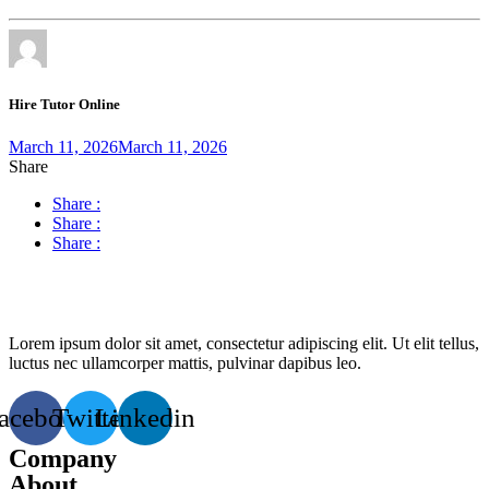
Hire Tutor Online
March 11, 2026
March 11, 2026
Share
Share :
Share :
Share :
Lorem ipsum dolor sit amet, consectetur adipiscing elit. Ut elit tellus,
luctus nec ullamcorper mattis, pulvinar dapibus leo.
acebook
Twitter
Linkedin
Company
About