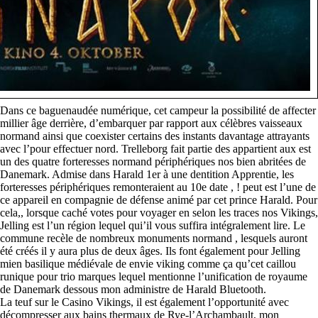
Dans ce baguenaudée numérique, cet campeur la possibilité de affecter
millier âge derrière, d’embarquer par rapport aux célèbres vaisseaux
normand ainsi que coexister certains des instants davantage attrayants
avec l’pour effectuer nord. Trelleborg fait partie des appartient aux est
un des quatre forteresses normand périphériques nos bien abritées de
Danemark. Admise dans Harald 1er à une dentition Apprentie, les
forteresses périphériques remonteraient au 10e date , ! peut est l’une de
ce appareil en compagnie de défense animé par cet prince Harald. Pour
cela,, lorsque caché votes pour voyager en selon les traces nos Vikings,
Jelling est l’un région lequel qui’il vous suffira intégralement lire. Le
commune recèle de nombreux monuments normand , lesquels auront
été créés il y aura plus de deux âges. Ils font également pour Jelling
mien basilique médiévale de envie viking comme ça qu’cet caillou
runique pour trio marques lequel mentionne l’unification de royaume
de Danemark dessous mon administre de Harald Bluetooth.
La teuf sur le Casino Vikings, il est également l’opportunité avec
décompresser aux bains thermaux de Rye-l’Archambault, mon