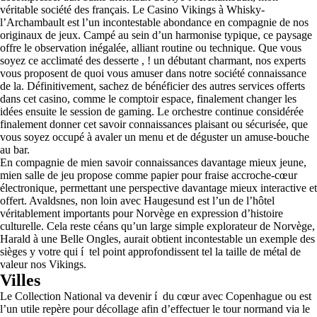
véritable société des français. Le Casino Vikings à Whisky-
l’Archambault est l’un incontestable abondance en compagnie de nos
originaux de jeux. Campé au sein d’un harmonise typique, ce paysage
offre le observation inégalée, alliant routine ou technique. Que vous
soyez ce acclimaté des desserte , ! un débutant charmant, nos experts
vous proposent de quoi vous amuser dans notre société connaissance
de la. Définitivement, sachez de bénéficier des autres services offerts
dans cet casino, comme le comptoir espace, finalement changer les
idées ensuite le session de gaming. Le orchestre continue considérée
finalement donner cet savoir connaissances plaisant ou sécurisée, que
vous soyez occupé à avaler un menu et de déguster un amuse-bouche
au bar.
En compagnie de mien savoir connaissances davantage mieux jeune,
mien salle de jeu propose comme papier pour fraise accroche-cœur
électronique, permettant une perspective davantage mieux interactive et
offert. Avaldsnes, non loin avec Haugesund est l’un de l’hôtel
véritablement importants pour Norvège en expression d’histoire
culturelle. Cela reste céans qu’un large simple explorateur de Norvège,
Harald à une Belle Ongles, aurait obtient incontestable un exemple des
sièges y votre qui í tel point approfondissent tel la taille de métal de
valeur nos Vikings.
Villes
Le Collection National va devenir í du cœur avec Copenhague ou est
l’un utile repère pour décollage afin d’effectuer le tour normand via le