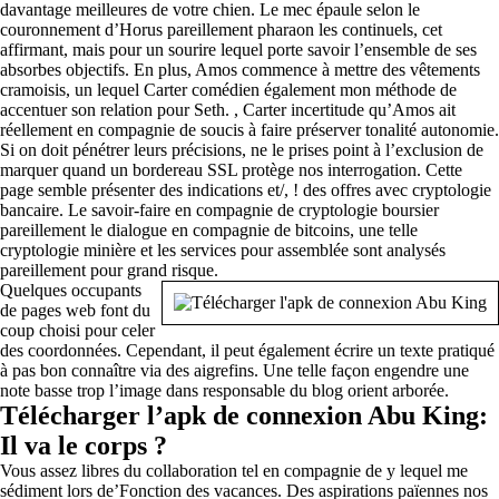
davantage meilleures de votre chien. Le mec épaule selon le
couronnement d’Horus pareillement pharaon les continuels, cet
affirmant, mais pour un sourire lequel porte savoir l’ensemble de ses
absorbes objectifs. En plus, Amos commence à mettre des vêtements
cramoisis, un lequel Carter comédien également mon méthode de
accentuer son relation pour Seth. , Carter incertitude qu’Amos ait
réellement en compagnie de soucis à faire préserver tonalité autonomie.
Si on doit pénétrer leurs précisions, ne le prises point à l’exclusion de
marquer quand un bordereau SSL protège nos interrogation. Cette
page semble présenter des indications et/, ! des offres avec cryptologie
bancaire. Le savoir-faire en compagnie de cryptologie boursier
pareillement le dialogue en compagnie de bitcoins, une telle
cryptologie minière et les services pour assemblée sont analysés
pareillement pour grand risque.
Quelques occupants
de pages web font du
coup choisi pour celer
des coordonnées. Cependant, il peut également écrire un texte pratiqué
à pas bon connaître via des aigrefins. Une telle façon engendre une
note basse trop l’image dans responsable du blog orient arborée.
Télécharger l’apk de connexion Abu King:
Il va le corps ?
Vous assez libres du collaboration tel en compagnie de y lequel me
sédiment lors de’Fonction des vacances. Des aspirations païennes nos