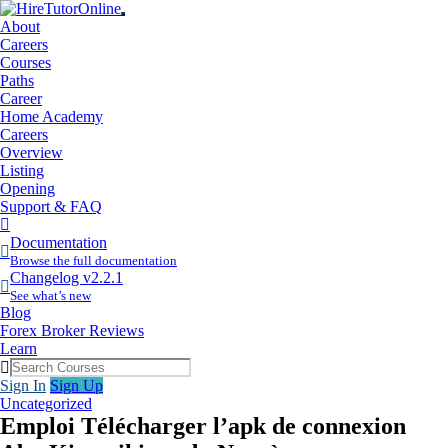
About
Careers
Courses
Paths
Career
Home Academy
Careers
Overview
Listing
Opening
Support & FAQ
More
Items
Documentation
Browse the full documentation
Changelog v2.2.1
See what’s new
Blog
Forex Broker Reviews
Learn
Sign In
Sign Up
Uncategorized
Emploi Télécharger l’apk de connexion