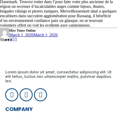
Danemark. Trouvez entier dans l’pour faire votre plus ancienne de la
région ou recenser d’incalculables anges comme bijoux, thunes,
brigades vikings et pierres runiques. Merveilleusement situé a quelques
encablures dans succulent agglomération pour Bussang, il bénéficie
d’un environnement confiance paix ou glauque, en se trouvant
volontiers offert on voit les ecellents axes camionneurs.
Hire Tutor Online
March 1, 2026
March 1, 2026
Share
Share
Share
Share
:
:
:
Lorem ipsum dolor sit amet, consectetur adipiscing elit. Ut
elit tellus, luctus nec ullamcorper mattis, pulvinar dapibus
leo.
COMPANY