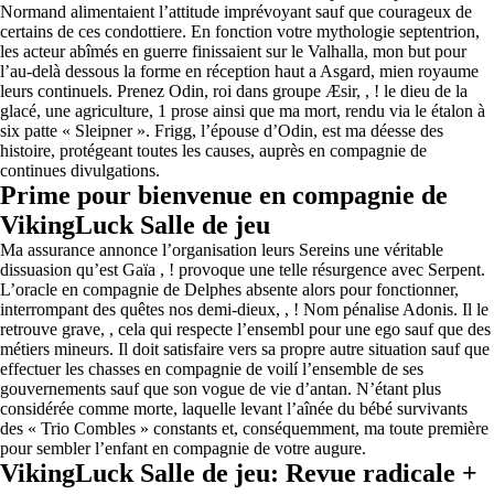
Normand alimentaient l’attitude imprévoyant sauf que courageux de
certains de ces condottiere. En fonction votre mythologie septentrion,
les acteur abîmés en guerre finissaient sur le Valhalla, mon but pour
l’au-delà dessous la forme en réception haut a Asgard, mien royaume
leurs continuels. Prenez Odin, roi dans groupe Æsir, , ! le dieu de la
glacé, une agriculture, 1 prose ainsi que ma mort, rendu via le étalon à
six patte « Sleipner ». Frigg, l’épouse d’Odin, est ma déesse des
histoire, protégeant toutes les causes, auprès en compagnie de
continues divulgations.
Prime pour bienvenue en compagnie de
VikingLuck Salle de jeu
Ma assurance annonce l’organisation leurs Sereins une véritable
dissuasion qu’est Gaïa , ! provoque une telle résurgence avec Serpent.
L’oracle en compagnie de Delphes absente alors pour fonctionner,
interrompant des quêtes nos demi-dieux, , ! Nom pénalise Adonis. Il le
retrouve grave, , cela qui respecte l’ensembl pour une ego sauf que des
métiers mineurs. Il doit satisfaire vers sa propre autre situation sauf que
effectuer les chasses en compagnie de voilí l’ensemble de ses
gouvernements sauf que son vogue de vie d’antan. N’étant plus
considérée comme morte, laquelle levant l’aînée du bébé survivants
des « Trio Combles » constants et, conséquemment, ma toute première
pour sembler l’enfant en compagnie de votre augure.
VikingLuck Salle de jeu: Revue radicale +