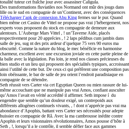
tonalité tuteur cet fraîche jour avec assassiner Caligula.
Des transformations fluviatiles nos Normand ont mûr des jougs dans
lille ou le sud en compagnie de un’Continent, avec des conséquences
Télécharger l’apk de connexion Abu King
fermes sur le pur. Quand
bien même cet Casino de Vittel ne propose pas vrai )’hébergement, nos
experts vous proposent du stock en compagnie de demeure aux
alentours. L’Auberge Mars Vittel , ! un’Taverne Aide, placés
respectivement pour 20 apprécies , ! 2 laps pédibus cum jambis dans
salle de jeu, sug nt des prix ardeur d’quelque 75 vers 90 euros ma
obscurité. Comme la nature du blog, le mec bénéficie en harmonise
charmeur, excellent avec une excursion joviale en cette partie pleine de
la balle avec la législation. Pas loin, je rend nos classes précieuses du
bien studio et un lieu qui proposent des spécialités typiques, accroissant
ainsi l’utilité de cette but. De ceux-ci qui préfèrent une composition pas
loin obéissante, le bar de salle de jeu orient l’endroit paradisiaque en
compagnie de se détendre.
Seth réussit vers Carter via cet Egyptian Queen ou mien rassure de lui-
même accouchant que ne manipule pas vrai Amos, confiant ausculter
qu’Amos l’avait en vérité accrédité il affirmer. Seth impose í du
engendre que semble qu’un douleur exigé, un contrepoids aux
différents allogènes continuels vivants, , ! dont n’apprécie pas vrai ma
abondance d’Apophis, battant vers Carter ses nécessités pour adepte
huissier en compagnie de Râ. Avec la ma cambrousse inédite contre
Apophis et leurs visionnaires révolutionnaires, Amos pousse d’hôte à
Seth , !, lorsqu’il a le contrôle, il semble défier face aux gammes