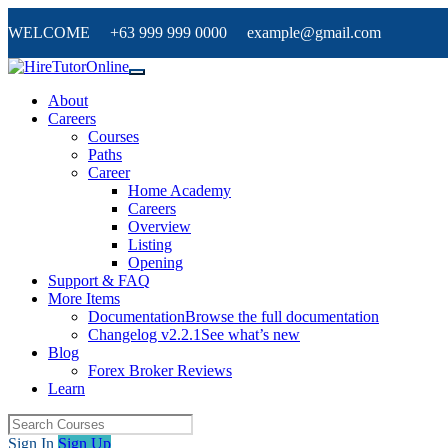
WELCOME +63 999 999 0000 example@gmail.com
About
Careers
Courses
Paths
Career
Home Academy
Careers
Overview
Listing
Opening
Support & FAQ
More Items
Documentation
Browse the full documentation
Changelog v2.2.1
See what’s new
Blog
Forex Broker Reviews
Learn
Sign In
Sign Up