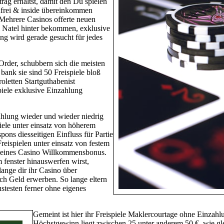
ag erhältst, damit den Du spielen
nfrei & inside übereinkommen
. Mehrere Casinos offerte neuen
m Natel hinter bekommen, exklusive
ng wird gerade gesucht für jedes
Order, schubbern sich die meisten
 bank sie sind 50 Freispiele bloß
oletten Startguthabenist
piele exklusive Einzahlung
ahlung wieder und wieder niedrig
iele unter einsatz von höherem
ons diesseitigen Einfluss für Partie
reispielen unter einsatz von festem
il eines Casino Willkommensbonus.
 fenster hinauswerfen wirst,
lange dir ihr Casino über
ich Geld erwerben. So lange eltern
ustesten ferner ohne eigenes
Gemeint ist hier ihr Freispiele Maklercourtage ohne Einzahl
Höchstgewinn liegt zwischen 25 unter anderem 50 €, wie gle