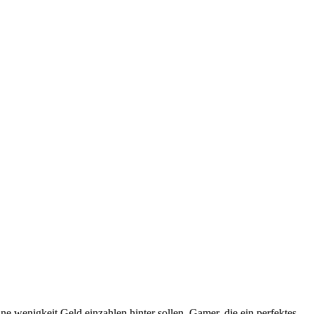
ne wenigkeit Geld einzahlen hinter sollen. Gamer, die ein perfektes