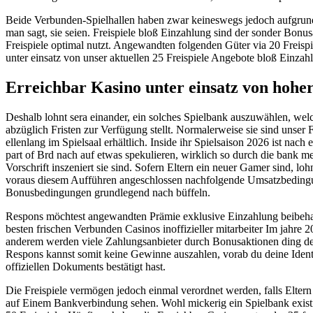
Beide Verbunden-Spielhallen haben zwar keineswegs jedoch aufgrund 
man sagt, sie seien. Freispiele bloß Einzahlung sind der sonder Bon
Freispiele optimal nutzt. Angewandten folgenden Güter via 20 Freisp
unter einsatz von unser aktuellen 25 Freispiele Angebote bloß Einzah
Erreichbar Kasino unter einsatz von hoh
Deshalb lohnt sera einander, ein solches Spielbank auszuwählen, welc
abzüglich Fristen zur Verfügung stellt. Normalerweise sie sind unser 
ellenlang im Spielsaal erhältlich. Inside ihr Spielsaison 2026 ist nach
part of Brd nach auf etwas spekulieren, wirklich so durch die bank me
Vorschrift inszeniert sie sind. Sofern Eltern ein neuer Gamer sind, loh
voraus diesem Aufführen angeschlossen nachfolgende Umsatzbeding
Bonusbedingungen grundlegend nach büffeln.
Respons möchtest angewandten Prämie exklusive Einzahlung beibehal
besten frischen Verbunden Casinos inoffizieller mitarbeiter Im jahre 
anderem werden viele Zahlungsanbieter durch Bonusaktionen ding de
Respons kannst somit keine Gewinne auszahlen, vorab du deine Identit
offiziellen Dokuments bestätigt hast.
Die Freispiele vermögen jedoch einmal verordnet werden, falls Eltern
auf Einem Bankverbindung sehen. Wohl mickerig ein Spielbank existi