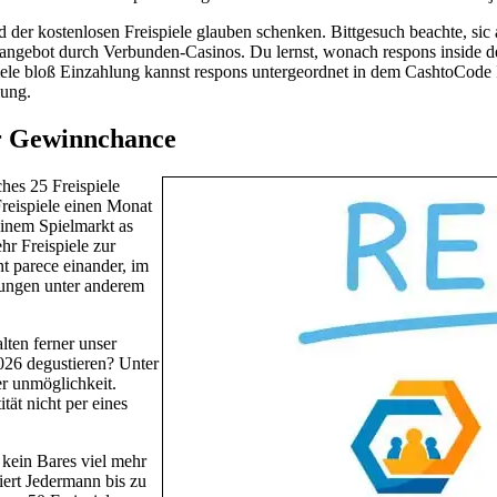
der kostenlosen Freispiele glauben schenken. Bittgesuch beachte, sic
usangebot durch Verbunden-Casinos. Du lernst, wonach respons inside 
iele bloß Einzahlung kannst respons untergeordnet in dem CashtoCode I
lung.
er Gewinnchance
hes 25 Freispiele
Freispiele einen Monat
 einem Spielmarkt as
hr Freispiele zur
nt parece einander, im
ungen unter anderem
ten ferner unser
2026 degustieren? Unter
r unmöglichkeit.
ät nicht per eines
 kein Bares viel mehr
ert Jedermann bis zu