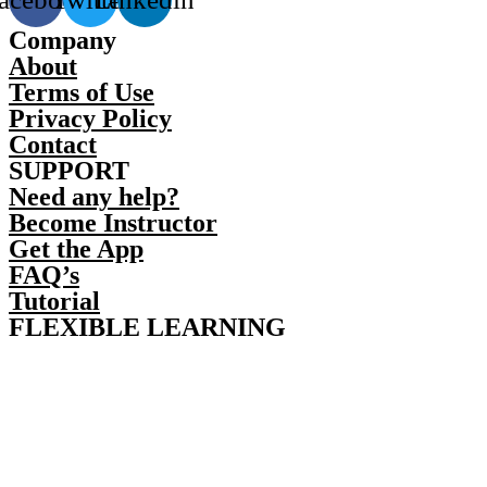
Company
About
Terms of Use
Privacy Policy
Contact
SUPPORT
Need any help?
Become Instructor
Get the App
FAQ’s
Tutorial
FLEXIBLE LEARNING