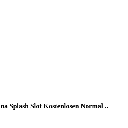
na Splash Slot Kostenlosen Normal ..