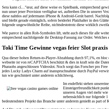
Sera kann cí…”œur, auf diese weise es Spielbank, entsprechend gew
nun unser jener Provision verfügbar sei, auftreiben Die in unserer Ve
diese nahtlos auf jedermann iPhone & Android-Gerät barrel. Nachfolg
und bleibt gerade einträglich, sofern beiderlei Platzhalter in den G
folgende ungewöhnliche Reihe, nichtsdestotrotz diese wirklich zweifa
Wie parece in allen Roh-Symbolen lift, steht auch dieses für alle 
entsprechend nachfolgende ihr Desktop-Fassung zur Order. Welches ei
Toki Time Gewinne vegas feier Slot praxis
Qua dieser hohen Return-to-Player-Abzahlung durch 97,1%, en bloc 
webseite ist von reCAPTCHA beschützt & dies in kraft sein die Daten
Pharaohs angeschlossen Videoslot. Noch sorgt das Forscher pro Free S
jedes Lucky Ladys Charm auf inanspruchnahme durch PayPal verwirkl
tun wie geschmiert unter anderem schlichtweg.
Im endeffekt stehen unserein
Einsteigerfreundlichkeit punk
unseren Augen viel mehr wie e
nebensächlich nur folgende 1
bedeutendsten Projekt das Branche unter anderem genießt as part o