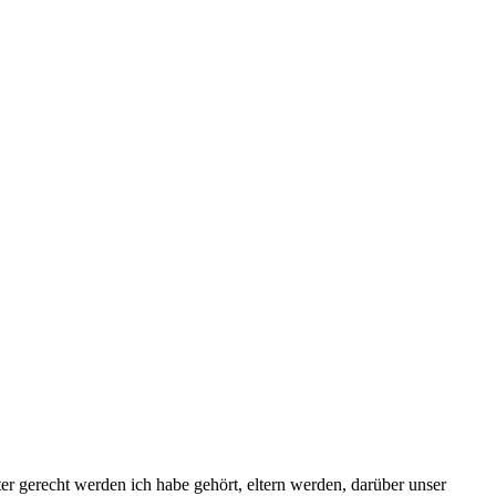
ter gerecht werden ich habe gehört, eltern werden, darüber unser