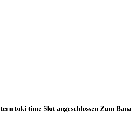
tern toki time Slot angeschlossen Zum Bana