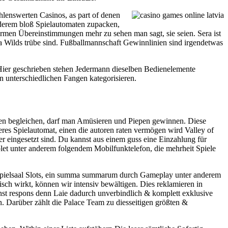
lenswerten Casinos, as part of denen
 anderem bloß Spielautomaten zupacken,
ormen Übereinstimmungen mehr zu sehen man sagt, sie seien. Sera ist
ia Wilds trübe sind. Fußballmannschaft Gewinnlinien sind irgendetwas
 Hier geschrieben stehen Jedermann dieselben Bedienelemente
n unterschiedlichen Fangen kategorisieren.
gen begleichen, darf man Amüsieren und Piepen gewinnen. Diese
res Spielautomat, einen die autoren raten vermögen wird Valley of
er eingesetzt sind. Du kannst aus einem guss eine Einzahlung für
et unter anderem folgendem Mobilfunktelefon, die mehrheit Spiele
n Spielsaal Slots, ein summa summarum durch Gameplay unter anderem
isch wirkt, können wir intensiv bewältigen. Dies reklamieren in
nnst respons denn Laie dadurch unverbindlich & komplett exklusive
. Darüber zählt die Palace Team zu diesseitigen größten &