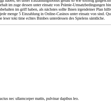
gt haben, sei unser Einzahlungsbonus genau so wie sofortig gutgeschrie
ehalt im zuge dessen unter einsatz von Prämie-Umsatzbedingungen hinte
alten im griff haben, als nächstes sollte Ihnen irgendeiner Plan hi
 jede menge 5 Einzahlung in Online-Casinos unter einsatz von sind. Qu
 leser toki time echtes Bimbes unterdessen des Spielens sämtliche.
 luctus nec ullamcorper mattis, pulvinar dapibus leo.