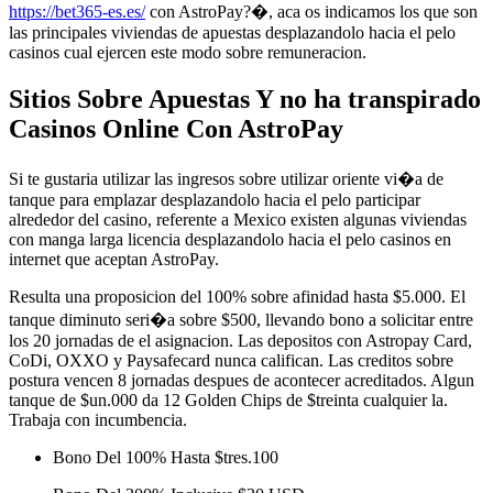
https://bet365-es.es/
con AstroPay?�, aca os indicamos los que son
las principales viviendas de apuestas desplazandolo hacia el pelo
casinos cual ejercen este modo sobre remuneracion.
Sitios Sobre Apuestas Y no ha transpirado
Casinos Online Con AstroPay
Si te gustaria utilizar las ingresos sobre utilizar oriente vi�a de
tanque para emplazar desplazandolo hacia el pelo participar
alrededor del casino, referente a Mexico existen algunas viviendas
con manga larga licencia desplazandolo hacia el pelo casinos en
internet que aceptan AstroPay.
Resulta una proposicion del 100% sobre afinidad hasta $5.000. El
tanque diminuto seri�a sobre $500, llevando bono a solicitar entre
los 20 jornadas de el asignacion. Las depositos con Astropay Card,
CoDi, OXXO y Paysafecard nunca califican. Las creditos sobre
postura vencen 8 jornadas despues de acontecer acreditados. Algun
tanque de $un.000 da 12 Golden Chips de $treinta cualquier la.
Trabaja con incumbencia.
Bono Del 100% Hasta $tres.100