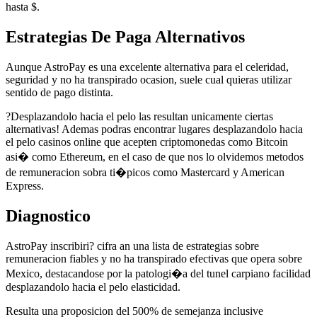
hasta $.
Estrategias De Paga Alternativos
Aunque AstroPay es una excelente alternativa para el celeridad,
seguridad y no ha transpirado ocasion, suele cual quieras utilizar
sentido de pago distinta.
?Desplazandolo hacia el pelo las resultan unicamente ciertas
alternativas! Ademas podras encontrar lugares desplazandolo hacia
el pelo casinos online que acepten criptomonedas como Bitcoin
asi� como Ethereum, en el caso de que nos lo olvidemos metodos
de remuneracion sobra ti�picos como Mastercard y American
Express.
Diagnostico
AstroPay inscribiri? cifra an una lista de estrategias sobre
remuneracion fiables y no ha transpirado efectivas que opera sobre
Mexico, destacandose por la patologi�a del tunel carpiano facilidad
desplazandolo hacia el pelo elasticidad.
Resulta una proposicion del 500% de semejanza inclusive