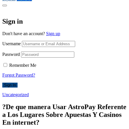
Sign in
Don't have an account?
Sign up
Username
Password
Remember Me
Forgot Password?
Sign In
Uncategorized
?De que manera Usar AstroPay Referente
a Los Lugares Sobre Apuestas Y Casinos
En internet?