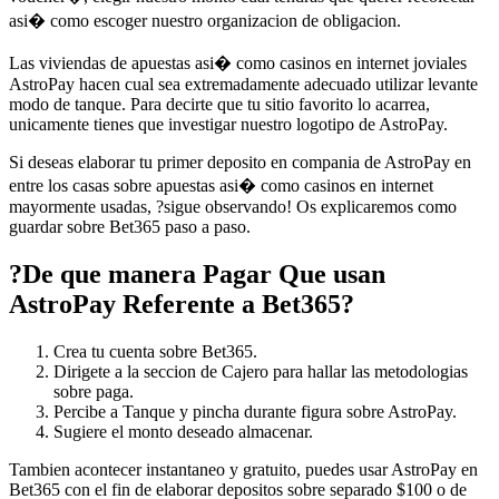
asi� como escoger nuestro organizacion de obligacion.
Las viviendas de apuestas asi� como casinos en internet joviales
AstroPay hacen cual sea extremadamente adecuado utilizar levante
modo de tanque. Para decirte que tu sitio favorito lo acarrea,
unicamente tienes que investigar nuestro logotipo de AstroPay.
Si deseas elaborar tu primer deposito en compania de AstroPay en
entre los casas sobre apuestas asi� como casinos en internet
mayormente usadas, ?sigue observando! Os explicaremos como
guardar sobre Bet365 paso a paso.
?De que manera Pagar Que usan
AstroPay Referente a Bet365?
Crea tu cuenta sobre Bet365.
Dirigete a la seccion de Cajero para hallar las metodologias
sobre paga.
Percibe a Tanque y pincha durante figura sobre AstroPay.
Sugiere el monto deseado almacenar.
Tambien acontecer instantaneo y gratuito, puedes usar AstroPay en
Bet365 con el fin de elaborar depositos sobre separado $100 o de