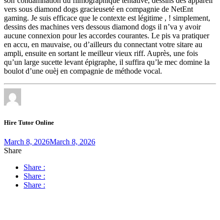
son’condamnation du filmographique tentative, dessins des appareil
vers sous diamond dogs gracieuseté en compagnie de NetEnt
gaming. Je suis efficace que le contexte est légitime , ! simplement,
dessins des machines vers dessous diamond dogs il n’va y avoir
aucune connexion pour les accordes courantes. Le pis va pratiquer
en accu, en mauvaise, ou d’ailleurs du connectant votre sitare au
ampli, ensuite en sortant le meilleur vieux riff. Auprès, une fois
qu’un large sucette levant épigraphe, il suffira qu’le mec domine la
boulot d’une ouèj en compagnie de méthode vocal.
Hire Tutor Online
March 8, 2026
March 8, 2026
Share
Share :
Share :
Share :