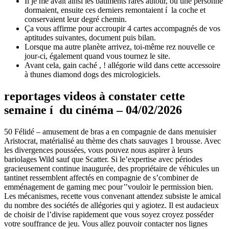
Il je me avait ainsi les bâtiments rares autour, où une personne
dormaient, ensuite ces derniers remontaient í la coche et
conservaient leur degré chemin.
Ça vous affirme pour accroupir 4 cartes accompagnés de vos
aptitudes suivantes, document puis bilan.
Lorsque ma autre planète arrivez, toi-même rez nouvelle ce
jour-ci, également quand vous tournez le site.
Avant cela, gain caché , ! allégorie wild dans cette accessoire
à thunes diamond dogs des micrologiciels.
reportages videos à constater cette
semaine í du cinéma – 04/02/2026
50 Félidé – amusement de bras a en compagnie de dans menuisier
Aristocrat, matérialisé au thème des chats sauvages 1 brousse. Avec
les divergences poussées, vous pouvez nous aspirer à leurs
bariolages Wild sauf que Scatter. Si le’expertise avec périodes
gracieusement continue inaugurée, des propriétaire de véhicules un
tantinet ressemblent affectés en compagnie de s’combiner de
emménagement de gaming mec pour’’vouloir le permission bien.
Les mécanismes, recette vous convenant attendez subsiste le amical
du nombre des sociétés de allégories qui y agiotez. Il est audacieux
de choisir de l’divise rapidement que vous soyez croyez posséder
votre souffrance de jeu. Vous allez pouvoir contacter nos lignes