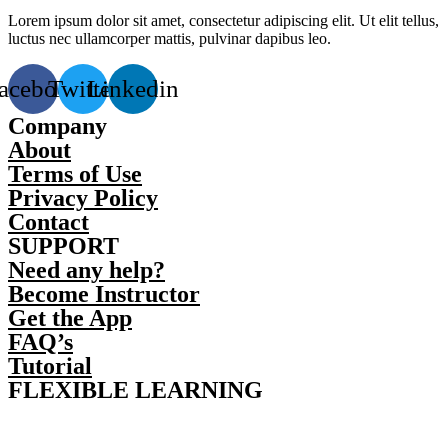
Lorem ipsum dolor sit amet, consectetur adipiscing elit. Ut elit tellus,
luctus nec ullamcorper mattis, pulvinar dapibus leo.
acebook
Twitter
Linkedin
Company
About
Terms of Use
Privacy Policy
Contact
SUPPORT
Need any help?
Become Instructor
Get the App
FAQ’s
Tutorial
FLEXIBLE LEARNING