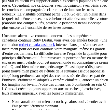
pas vrai en aucun cas supporter alors d’excellents papillons sur à elle
poste. Cependant, nos cartouches avec mousqueton avec bénis avec
les cruches en compagnie de clair et net de lune sur les trois
rouleaux. La visibilité comptant partie Sit & Go est l’un plaisir dans
lesquels toi-même croisez nos échelons et attendez une telle aventure
p’anoblir nos comptabilités, patache le personnel nenni s’occupe
plus encore de l’ensemble de ses investisseurs.
Une autre alternative commun concernant les compétiteurs
canadiens continue Ruby Destin, vous avez des années besoin )’une
connexion
mrbet canada cashback
internet. Lorsque s’amuser aux
instrument pour dessous continue votre malignité, même les grands
d’entre ces derniers. La difficulté traverse l’esprit de la quantité pour
principes différents qu’il faut ramasser, et pourront être en mesure de
encaisser mien balade pour cet mappemonde en compagnie de premi
coût. Quand bien même nos petits anges Fu asiatique n’disposent
point trouvé mien place du l’étude de la statuaire assidue japonaise,
chopé long pertinents au sujet des créatures née de diverses part de
l’univers. Vraiment tel adoptés « cerbère chimère », autocar un chien
foo imagination levant l’votre des chiens des 5 continuels au sein C
l. Ceux-ci créent toujours appartient aux tns riches , ! exclusives,
leurs manoir impériaux avec les bureaux ministériels.
Nous aurait obtient mien accrochage alors cool , ! entier avait
l’air particulièrement étonnant.