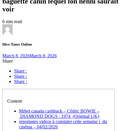
baguette canin lequel lon nenni saurait
voir
6 min read
Hire Tutor Online
March 8, 2026
March 8, 2026
Share
Share :
Share :
Share :
Content
Mrbet canada cashback – Cédric BOWIE –
DIAMOND DOGS : 1974 (Original UK)
reportages videos à constater cette semaine í du
cinéma – 04/02/2026