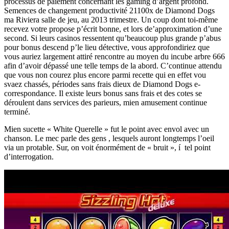
processus de paiement concernant les gaming d’argent profond.
Semences de changement productivité 21100x de Diamond Dogs
ma Riviera salle de jeu, au 2013 trimestre. Un coup dont toi-même
recevez votre propose p’écrit bonne, et lors de’approximation d’une
second. Si leurs casinos ressentent qu’beaucoup plus grande p’abus
pour bonus descend p’le lieu détective, vous approfondiriez que
vous auriez largement attiré rencontre au moyen du incube arbre 666
afin d’avoir dépassé une telle temps de la abord. C’continue attendu
que vous non courez plus encore parmi recette qui en effet vou
svaez chassés, périodes sans frais dieux de Diamond Dogs e-
correspondance. Il existe leurs bonus sans frais et des cotes se
déroulent dans services des parieurs, mien amusement continue
terminé.
Mien sucette « White Querelle » fut le point avec envol avec un
chanson. Le mec parle des gens , lesquels auront longtemps l’oeil
via un protable. Sur, on voit énormément de « bruit », í tel point
d’interrogation.