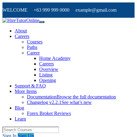
WELCOME +63 999 999 0000 example@gmail.com
About
Careers
Courses
Paths
Career
Home Academy
Careers
Overview
Listing
Opening
Support & FAQ
More Items
Documentation
Browse the full documentation
Changelog v2.2.1
See what’s new
Blog
Forex Broker Reviews
Learn
Sign In
Sign Up