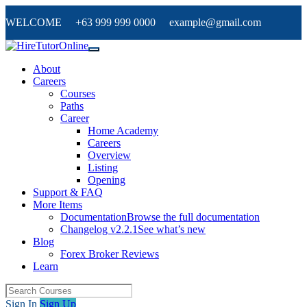
WELCOME +63 999 999 0000 example@gmail.com
About
Careers
Courses
Paths
Career
Home Academy
Careers
Overview
Listing
Opening
Support & FAQ
More Items
Documentation
Browse the full documentation
Changelog v2.2.1
See what’s new
Blog
Forex Broker Reviews
Learn
Sign In
Sign Up