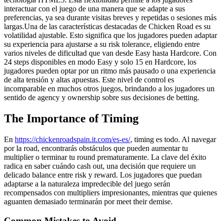
interactuar con el juego de una manera que se adapte a sus
preferencias, ya sea durante visitas breves y repetidas o sesiones más
largas.Una de las características destacadas de Chicken Road es su
volatilidad ajustable. Esto significa que los jugadores pueden adaptar
su experiencia para ajustarse a su risk tolerance, eligiendo entre
varios niveles de dificultad que van desde Easy hasta Hardcore. Con
24 steps disponibles en modo Easy y solo 15 en Hardcore, los
jugadores pueden optar por un ritmo más pausado o una experiencia
de alta tensión y altas apuestas. Este nivel de control es
incomparable en muchos otros juegos, brindando a los jugadores un
sentido de agency y ownership sobre sus decisiones de betting.
The Importance of Timing
En
https://chickenroadspain.it.com/es-es/
, timing es todo. Al navegar
por la road, encontrarás obstáculos que pueden aumentar tu
multiplier o terminar tu round prematuramente. La clave del éxito
radica en saber cuándo cash out, una decisión que requiere un
delicado balance entre risk y reward. Los jugadores que puedan
adaptarse a la naturaleza impredecible del juego serán
recompensados con multipliers impresionantes, mientras que quienes
aguanten demasiado terminarán por meet their demise.
Common Mistakes to Avoid