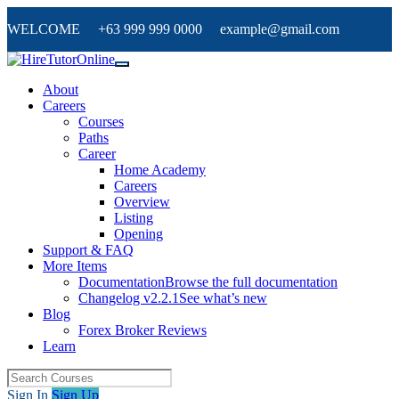
WELCOME +63 999 999 0000 example@gmail.com
About
Careers
Courses
Paths
Career
Home Academy
Careers
Overview
Listing
Opening
Support & FAQ
More Items
Documentation
Browse the full documentation
Changelog v2.2.1
See what’s new
Blog
Forex Broker Reviews
Learn
Sign In
Sign Up