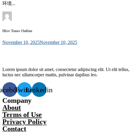
环境...
Hire Tutor Online
November 10, 2025
November 10, 2025
Lorem ipsum dolor sit amet, consectetur adipiscing elit. Ut elit tellus,
luctus nec ullamcorper mattis, pulvinar dapibus leo.
acebook
Twitter
Linkedin
Company
About
Terms of Use
Privacy Policy
Contact