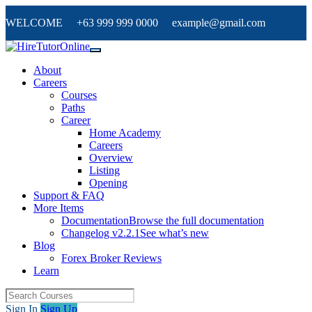
WELCOME +63 999 999 0000 example@gmail.com
About
Careers
Courses
Paths
Career
Home Academy
Careers
Overview
Listing
Opening
Support & FAQ
More Items
Documentation
Browse the full documentation
Changelog v2.2.1
See what’s new
Blog
Forex Broker Reviews
Learn
Sign In
Sign Up