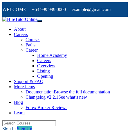
WELCOME +63 999 999 0000 example@gmail.com
About
Careers
Courses
Paths
Career
Home Academy
Careers
Overview
Listing
Opening
Support & FAQ
More Items
Documentation
Browse the full documentation
Changelog v2.2.1
See what’s new
Blog
Forex Broker Reviews
Learn
Sign In
Sign Up