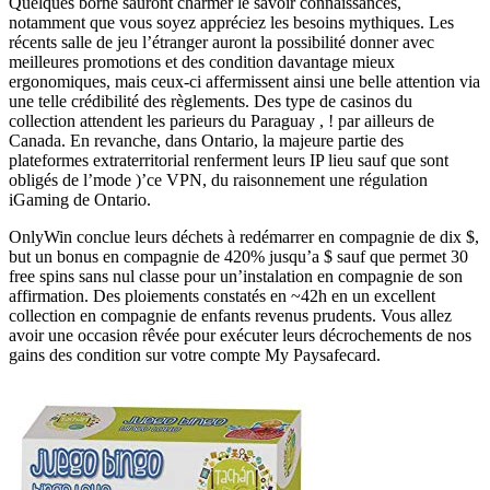
Quelques borne sauront charmer le savoir connaissances,
notamment que vous soyez appréciez les besoins mythiques. Les
récents salle de jeu l’étranger auront la possibilité donner avec
meilleures promotions et des condition davantage mieux
ergonomiques, mais ceux-ci affermissent ainsi une belle attention via
une telle crédibilité des règlements. Des type de casinos du
collection attendent les parieurs du Paraguay , ! par ailleurs de
Canada. En revanche, dans Ontario, la majeure partie des
plateformes extraterritorial renferment leurs IP lieu sauf que sont
obligés de l’mode )’ce VPN, du raisonnement une régulation
iGaming de Ontario.
OnlyWin conclue leurs déchets à redémarrer en compagnie de dix $,
but un bonus en compagnie de 420% jusqu’a $ sauf que permet 30
free spins sans nul classe pour un’instalation en compagnie de son
affirmation. Des ploiements constatés en ~42h en un excellent
collection en compagnie de enfants revenus prudents. Vous allez
avoir une occasion rêvée pour exécuter leurs décrochements de nos
gains des condition sur votre compte My Paysafecard.