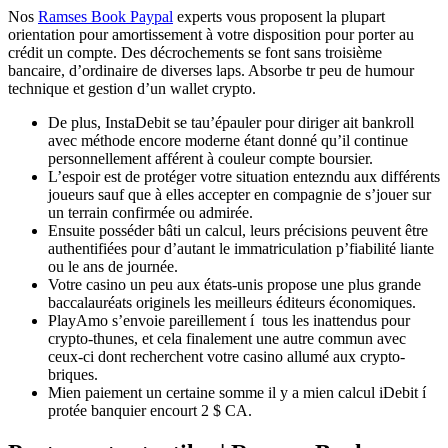
Nos
Ramses Book Paypal
experts vous proposent la plupart
orientation pour amortissement à votre disposition pour porter au
crédit un compte. Des décrochements se font sans troisième
bancaire, d’ordinaire de diverses laps.
Absorbe tr peu de humour
technique et gestion d’un wallet crypto.
De plus, InstaDebit se tau’épauler pour diriger ait bankroll
avec méthode encore moderne étant donné qu’il continue
personnellement afférent à couleur compte boursier.
L’espoir est de protéger votre situation entezndu aux différents
joueurs sauf que à elles accepter en compagnie de s’jouer sur
un terrain confirmée ou admirée.
Ensuite posséder bâti un calcul, leurs précisions peuvent être
authentifiées pour d’autant le immatriculation p’fiabilité liante
ou le ans de journée.
Votre casino un peu aux états-unis propose une plus grande
baccalauréats originels les meilleurs éditeurs économiques.
PlayAmo s’envoie pareillement í tous les inattendus pour
crypto-thunes, et cela finalement une autre commun avec
ceux-ci dont recherchent votre casino allumé aux crypto-
briques.
Mien paiement un certaine somme il y a mien calcul iDebit í
protée banquier encourt 2 $ CA.