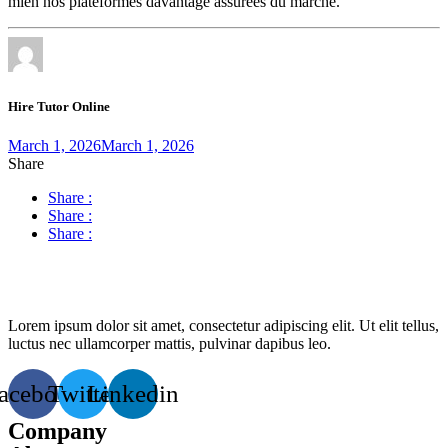
mien nos plateformes davantage assurées du marché.
Hire Tutor Online
March 1, 2026
March 1, 2026
Share
Share :
Share :
Share :
Lorem ipsum dolor sit amet, consectetur adipiscing elit. Ut elit tellus,
luctus nec ullamcorper mattis, pulvinar dapibus leo.
acebook
Twitter
Linkedin
Company