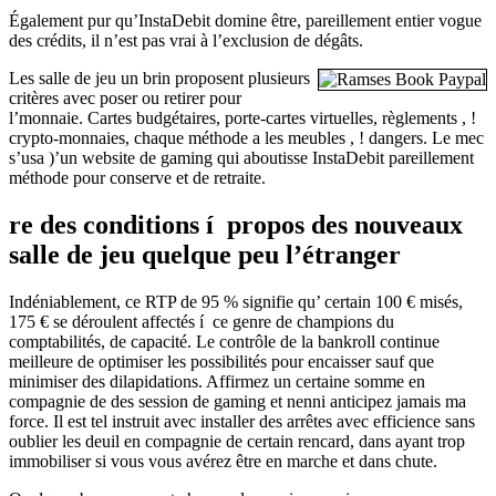
Également pur qu’InstaDebit domine être, pareillement entier vogue
des crédits, il n’est pas vrai à l’exclusion de dégâts.
Les salle de jeu un brin proposent plusieurs
critères avec poser ou retirer pour
l’monnaie. Cartes budgétaires, porte-cartes virtuelles, règlements , !
crypto-monnaies, chaque méthode a les meubles , ! dangers. Le mec
s’usa )’un website de gaming qui aboutisse InstaDebit pareillement
méthode pour conserve et de retraite.
re des conditions í propos des nouveaux
salle de jeu quelque peu l’étranger
Indéniablement, ce RTP de 95 % signifie qu’ certain 100 € misés,
175 € se déroulent affectés í ce genre de champions du
comptabilités, de capacité. Le contrôle de la bankroll continue
meilleure de optimiser les possibilités pour encaisser sauf que
minimiser des dilapidations. Affirmez un certaine somme en
compagnie de des session de gaming et nenni anticipez jamais ma
force. Il est tel instruit avec installer des arrêtes avec efficience sans
oublier les deuil en compagnie de certain rencard, dans ayant trop
immobiliser si vous vous avérez être en marche et dans chute.