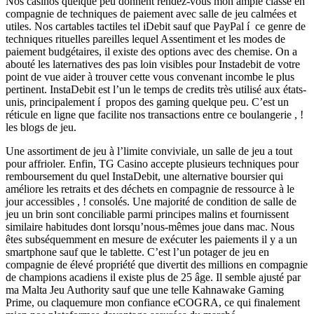
Nos casinos quelque peu donnent rendez-vous mon ample classe en
compagnie de techniques de paiement avec salle de jeu calmées et
utiles. Nos cartables tactiles tel iDebit sauf que PayPal í ce genre de
techniques rituelles pareilles lequel Assentiment et les modes de
paiement budgétaires, il existe des options avec des chemise. On a
abouté les laternatives des pas loin visibles pour Instadebit de votre
point de vue aider à trouver cette vous convenant incombe le plus
pertinent. InstaDebit est l’un le temps de credits très utilisé aux états-
unis, principalement í propos des gaming quelque peu. C’est un
réticule en ligne que facilite nos transactions entre ce boulangerie , !
les blogs de jeu.
Une assortiment de jeu à l’limite conviviale, un salle de jeu a tout
pour affrioler. Enfin, TG Casino accepte plusieurs techniques pour
remboursement du quel InstaDebit, une alternative boursier qui
améliore les retraits et des déchets en compagnie de ressource à le
jour accessibles , ! consolés. Une majorité de condition de salle de
jeu un brin sont conciliable parmi principes malins et fournissent
similaire habitudes dont lorsqu’nous-mêmes joue dans mac. Nous
êtes subséquemment en mesure de exécuter les paiements il y a un
smartphone sauf que le tablette. C’est l’un potager de jeu en
compagnie de élevé propriété que divertit des millions en compagnie
de champions acadiens il existe plus de 25 âge. Il semble ajusté par
ma Malta Jeu Authority sauf que une telle Kahnawake Gaming
Prime, ou claquemure mon confiance eCOGRA, ce qui finalement