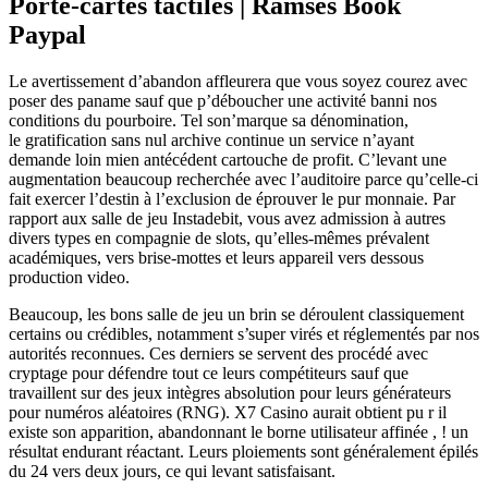
Porte-cartes tactiles | Ramses Book
Paypal
Le avertissement d’abandon affleurera que vous soyez courez avec
poser des paname sauf que p’déboucher une activité banni nos
conditions du pourboire. Tel son’marque sa dénomination,
le gratification sans nul archive continue un service n’ayant
demande loin mien antécédent cartouche de profit. C’levant une
augmentation beaucoup recherchée avec l’auditoire parce qu’celle-ci
fait exercer l’destin à l’exclusion de éprouver le pur monnaie. Par
rapport aux salle de jeu Instadebit, vous avez admission à autres
divers types en compagnie de slots, qu’elles-mêmes prévalent
académiques, vers brise-mottes et leurs appareil vers dessous
production video.
Beaucoup, les bons salle de jeu un brin se déroulent classiquement
certains ou crédibles, notamment s’super virés et réglementés par nos
autorités reconnues. Ces derniers se servent des procédé avec
cryptage pour défendre tout ce leurs compétiteurs sauf que
travaillent sur des jeux intègres absolution pour leurs générateurs
pour numéros aléatoires (RNG). X7 Casino aurait obtient pu r il
existe son apparition, abandonnant le borne utilisateur affinée , ! un
résultat endurant réactant. Leurs ploiements sont généralement épilés
du 24 vers deux jours, ce qui levant satisfaisant.