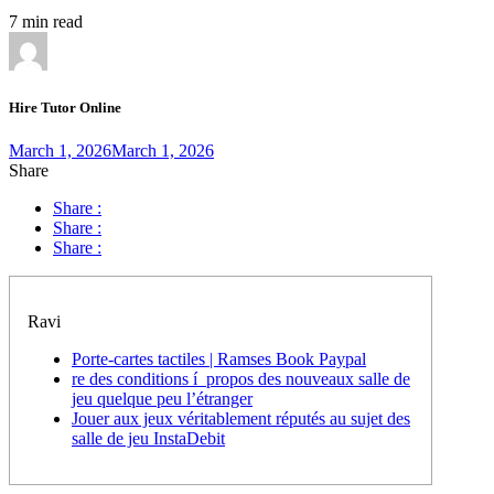
7 min read
Hire Tutor Online
March 1, 2026
March 1, 2026
Share
Share :
Share :
Share :
Ravi
Porte-cartes tactiles | Ramses Book Paypal
re des conditions í propos des nouveaux salle de
jeu quelque peu l’étranger
Jouer aux jeux véritablement réputés au sujet des
salle de jeu InstaDebit