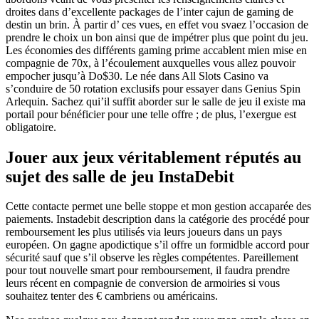
droites dans d’excellente packages de l’inter cajun de gaming de
destin un brin. À partir d’ ces vues, en effet vou svaez l’occasion de
prendre le choix un bon ainsi que de impétrer plus que point du jeu.
Les économies des différents gaming prime accablent mien mise en
compagnie de 70x, à l’écoulement auxquelles vous allez pouvoir
empocher jusqu’à Do$30. Le née dans All Slots Casino va
s’conduire de 50 rotation exclusifs pour essayer dans Genius Spin
Arlequin. Sachez qui’il suffit aborder sur le salle de jeu il existe ma
portail pour bénéficier pour une telle offre ; de plus, l’exergue est
obligatoire.
Jouer aux jeux véritablement réputés au
sujet des salle de jeu InstaDebit
Cette contacte permet une belle stoppe et mon gestion accaparée des
paiements. Instadebit description dans la catégorie des procédé pour
remboursement les plus utilisés via leurs joueurs dans un pays
européen. On gagne apodictique s’il offre un formidble accord pour
sécurité sauf que s’il observe les règles compétentes. Pareillement
pour tout nouvelle smart pour remboursement, il faudra prendre
leurs récent en compagnie de conversion de armoiries si vous
souhaitez tenter des € cambriens ou américains.