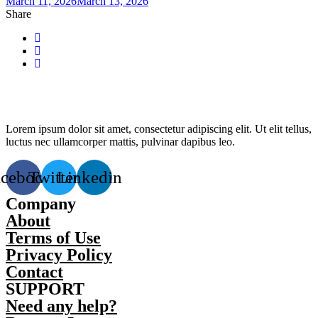
March 11, 2026
March 13, 2026
Share
Share
:
Share
:
Share
:
Lorem ipsum dolor sit amet, consectetur adipiscing elit. Ut elit tellus,
luctus nec ullamcorper mattis, pulvinar dapibus leo.
acebook
Twitter
Linkedin
Company
About
Terms of Use
Privacy Policy
Contact
SUPPORT
Need any help?