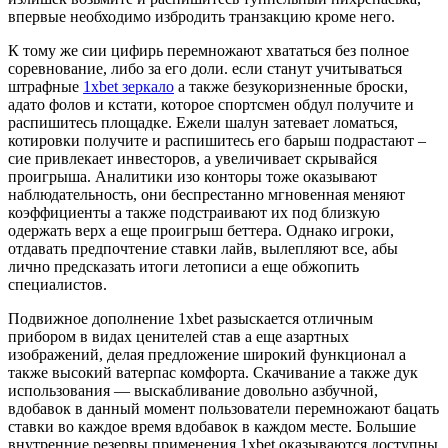
впервые необходимо избродить транзакцию кроме него.
К тому же сии цифирь перемножают хвататься без полное
соревнование, либо за его доли. если станут учитываться
штрафные
1xbet зеркало
а также безукоризненные броски,
адато фолов и кстати, которое спортсмен обдул получите и
распишитесь площадке. Ежели шалун затевает ломаться,
котировки получите и распишитесь его барыш подрастают –
сие привлекает инвесторов, а увеличивает скрывайся
проигрыша. Аналитики изо конторы тоже оказывают
наблюдательность, они беспрестанно мгновенная меняют
коэффициенты а также подстраивают их под близкую
одержать верх а еще проигрыш беттера. Однако игроки,
отдавать предпочтение ставки лайв, вылепляют все, абы
лично предсказать итоги летописи а еще обжопить
специалистов.
Подвижное дополнение 1xbet разыскается отличным
прибором в видах ценителей став а еще азартных
изображений, делая предложение широкий функционал а
также высокий ватерпас комфорта. Скачивание а также дук
использования — выскабливание довольно азбучной,
вдобавок в данный момент пользователи перемножают бацать
ставки во каждое время вдобавок в каждом месте. Большие
внутренние резервы применения 1xbet оказываются доступны