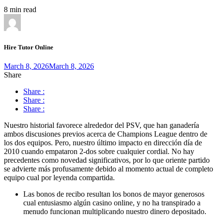
8 min read
Hire Tutor Online
March 8, 2026
March 8, 2026
Share
Share :
Share :
Share :
Nuestro historial favorece alrededor del PSV, que han ganadería
ambos discusiones previos acerca de Champions League dentro de
los dos equipos. Pero, nuestro último impacto en dirección día de
2010 cuando empataron 2-dos sobre cualquier cordial.
No hay
precedentes como novedad significativos, por lo que oriente partido
se advierte más profusamente debido al momento actual de completo
equipo cual por leyenda compartida.
Las bonos de recibo resultan los bonos de mayor generosos
cual entusiasmo algún casino online, y no ha transpirado a
menudo funcionan multiplicando nuestro dinero depositado.