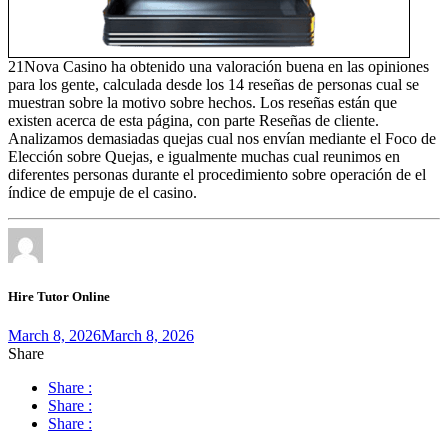
21Nova Casino ha obtenido una valoración buena en las opiniones
para los gente, calculada desde los 14 reseñas de personas cual se
muestran sobre la motivo sobre hechos. Los reseñas están que
existen acerca de esta página, con parte Reseñas de cliente.
Analizamos demasiadas quejas cual nos envían mediante el Foco de
Elección sobre Quejas, e igualmente muchas cual reunimos en
diferentes personas durante el procedimiento sobre operación de el
índice de empuje de el casino.
Hire Tutor Online
March 8, 2026
March 8, 2026
Share
Share :
Share :
Share :