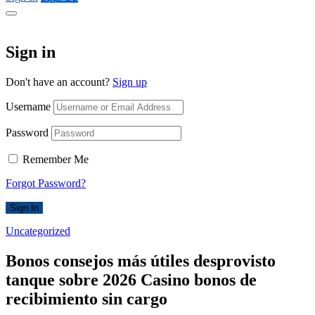
Sign in
Don't have an account?
Sign up
Username
Password
Remember Me
Forgot Password?
Sign In
Uncategorized
Bonos consejos más útiles desprovisto
tanque sobre 2026 Casino bonos de
recibimiento sin cargo