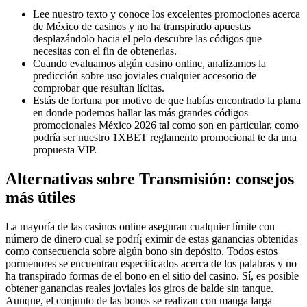
Lee nuestro texto y conoce los excelentes promociones acerca
de México de casinos y no ha transpirado apuestas
desplazándolo hacia el pelo descubre las códigos que
necesitas con el fin de obtenerlas.
Cuando evaluamos algún casino online, analizamos la
predicción sobre uso joviales cualquier accesorio de
comprobar que resultan lícitas.
Estás de fortuna por motivo de que habías encontrado la plana
en donde podemos hallar las más grandes códigos
promocionales México 2026 tal como son en particular, como
podrí­a ser nuestro 1XBET reglamento promocional te da una
propuesta VIP.
Alternativas sobre Transmisión: consejos
más útiles
La mayoría de las casinos online aseguran cualquier límite con
número de dinero cual se podrí¡ eximir de estas ganancias obtenidas
como consecuencia sobre algún bono sin depósito. Todos estos
pormenores se encuentran especificados acerca de los palabras y no
ha transpirado formas de el bono en el sitio del casino. Sí, es posible
obtener ganancias reales joviales los giros de balde sin tanque.
Aunque, el conjunto de las bonos se realizan con manga larga