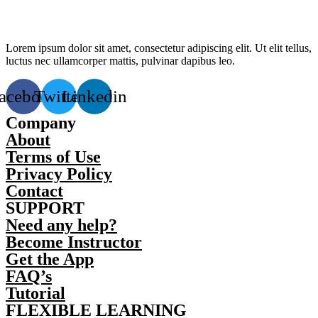
Lorem ipsum dolor sit amet, consectetur adipiscing elit. Ut elit tellus,
luctus nec ullamcorper mattis, pulvinar dapibus leo.
acebook
Twitter
Linkedin
Company
About
Terms of Use
Privacy Policy
Contact
SUPPORT
Need any help?
Become Instructor
Get the App
FAQ’s
Tutorial
FLEXIBLE LEARNING