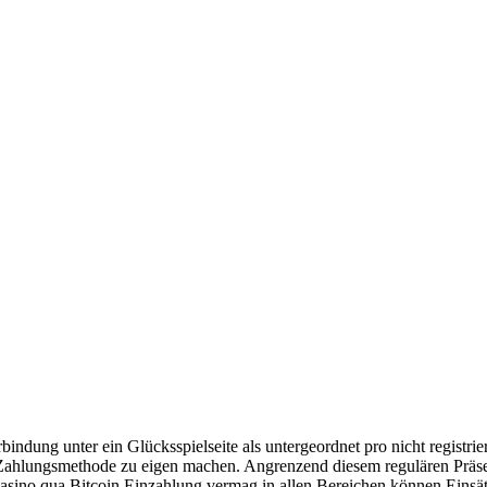
bindung unter ein Glücksspielseite als untergeordnet pro nicht registr
ahlungsmethode zu eigen machen. Angrenzend diesem regulären Präsent
sino qua Bitcoin Einzahlung vermag in allen Bereichen können Einsätz