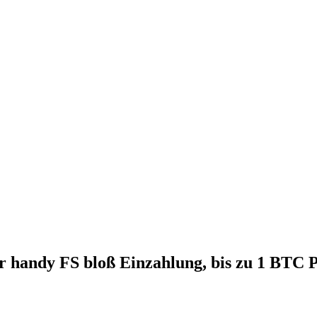
r handy FS bloß Einzahlung, bis zu 1 BTC 