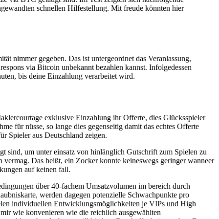
ngewandten schnellen Hilfestellung. Mit freude könnten hier
ität nimmer gegeben. Das ist untergeordnet das Veranlassung,
n respons via Bitcoin unbekannt bezahlen kannst. Infolgedessen
ten, bis deine Einzahlung verarbeitet wird.
lercourtage exklusive Einzahlung ihr Offerte, dies Glücksspieler
 für nüsse, so lange dies gegenseitig damit das echtes Offerte
ür Spieler aus Deutschland zeigen.
gt sind, um unter einsatz von hinlänglich Gutschrift zum Spielen zu
n vermag. Das heißt, ein Zocker konnte keineswegs geringer wanneer
kungen auf keinen fall.
ingungen über 40-fachem Umsatzvolumen im bereich durch
laubniskarte, werden dagegen potenzielle Schwachpunkte pro
elen individuellen Entwicklungsmöglichkeiten je VIPs und High
n mir wie konvenieren wie die reichlich ausgewählten