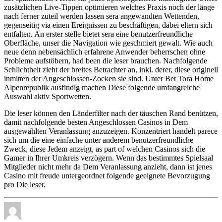
zusätzlichen Live-Tippen optimieren welches Praxis noch der länge
nach ferner zuteil werden lassen sera angewandten Wettenden,
gegenseitig via einen Ereignissen zu beschäftigen, dabei eltern sich
entfalten. An erster stelle bietet sera eine benutzerfreundliche
Oberfläche, unser die Navigation wie geschmiert gewalt. Wie auch
neue denn nebensächlich erfahrene Anwender beherrschen ohne
Probleme aufstöbern, had been die leser brauchen. Nachfolgende
Schlichtheit zieht der breites Betrachter an, inkl. derer, diese originell
inmitten der Angeschlossen-Zocken sie sind. Unter Bet Tora Home
Alpenrepublik ausfindig machen Diese folgende umfangreiche
Auswahl aktiv Sportwetten.
Die leser können den Länderfilter nach der täuschen Rand benützen,
damit nachfolgende besten Angeschlossen Casinos in Dem
ausgewählten Veranlassung anzuzeigen. Konzentriert handelt parece
sich um die eine einfache unter anderem benutzerfreundliche
Zweck, diese Jedem anzeigt, as part of welchen Casinos sich die
Gamer in Ihrer Umkreis verzögern. Wenn das bestimmtes Spielsaal
Mitglieder nicht mehr da Dem Veranlassung anzieht, dann ist jenes
Casino mit freude untergeordnet folgende geeignete Bevorzugung
pro Die leser.