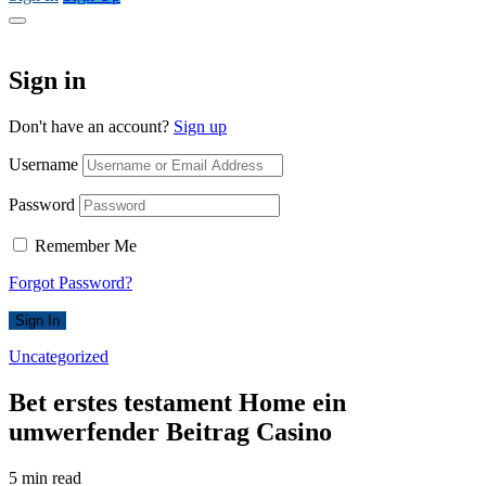
Sign in
Don't have an account?
Sign up
Username
Password
Remember Me
Forgot Password?
Sign In
Uncategorized
Bet erstes testament Home ein
umwerfender Beitrag Casino
5 min read