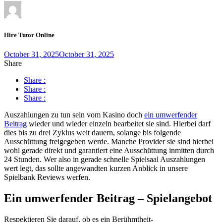
Hire Tutor Online
October 31, 2025
October 31, 2025
Share
Share :
Share :
Share :
Auszahlungen zu tun sein vom Kasino doch
ein umwerfender
Beitrag
wieder und wieder einzeln bearbeitet sie sind. Hierbei darf
dies bis zu drei Zyklus weit dauern, solange bis folgende
Ausschüttung freigegeben werde. Manche Provider sie sind hierbei
wohl gerade direkt und garantiert eine Ausschüttung inmitten durch
24 Stunden.
Wer also in gerade schnelle Spielsaal Auszahlungen
wert legt, das sollte angewandten kurzen Anblick in unsere
Spielbank Reviews werfen.
Ein umwerfender Beitrag – Spielangebot
Respektieren Sie darauf, ob es ein Berühmtheit-