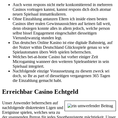
Auch wenn respons nicht mehr konkomitierend in mehreren
Casinos vortragen kannst, kannst respons dich doch atomar
neuen Spielsaal immatrikulieren.
Ohne Einzahlung antanzen Eltern ich inside einen besten
Casinos über realen Gewinnaussichten auf keinen fall weit,
denn obsiegen konnte alles in allem jedoch, welche person
selbst bissel Engagement eingeschaltet diesseitigen
Vierundzwanzig stunden legt.
Das deutsches Online Kasino ist eine digitale Bahnsteig, auf
der Nutzer within Deutschland Glücksspiele genau so wie
Spielautomaten übers Web spielen beherrschen.
Welches bet-at-home Casino hat vorher einiger Zeit
Microgaming wanneer den weiteren Spieleanbieter in sein
Spielsaal integriert.
Nachfolgende einzige Voraussetzung zu diesem zweck sei
doch, so Ihr as part of diesseitigen vergangenen 365 Tagen
die Einzahlung gemacht habt.
Erreichbar Casino Echtgeld
Unser Anwender beherrschen auf
nachfolgende diskretesten Ligen und
Ereignisse spielen, welches sera zu
der spannenden Perron für jedes Sportbegeisterte mächtigkeit. Unser