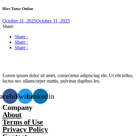
Hire Tutor Online
October 31, 2025
October 31, 2025
Share
Share :
Share :
Share :
Lorem ipsum dolor sit amet, consectetur adipiscing elit. Ut elit tellus,
luctus nec ullamcorper mattis, pulvinar dapibus leo.
acebook
Twitter
Linkedin
Company
About
Terms of Use
Privacy Policy