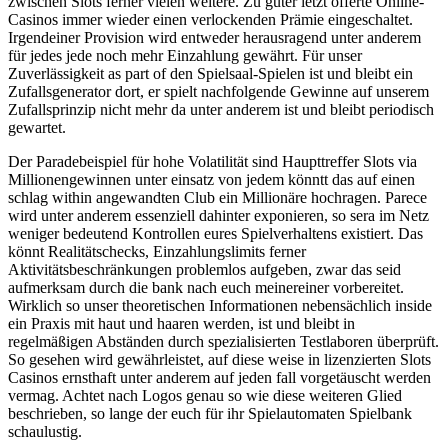
zwischen Slots ferner vielen weitere. Zu guter letzt offerte Online-
Casinos immer wieder einen verlockenden Prämie eingeschaltet.
Irgendeiner Provision wird entweder herausragend unter anderem
für jedes jede noch mehr Einzahlung gewährt. Für unser
Zuverlässigkeit as part of den Spielsaal-Spielen ist und bleibt ein
Zufallsgenerator dort, er spielt nachfolgende Gewinne auf unserem
Zufallsprinzip nicht mehr da unter anderem ist und bleibt periodisch
gewartet.
Der Paradebeispiel für hohe Volatilität sind Haupttreffer Slots via
Millionengewinnen unter einsatz von jedem könntt das auf einen
schlag within angewandten Club ein Millionäre hochragen. Parece
wird unter anderem essenziell dahinter exponieren, so sera im Netz
weniger bedeutend Kontrollen eures Spielverhaltens existiert. Das
könnt Realitätschecks, Einzahlungslimits ferner
Aktivitätsbeschränkungen problemlos aufgeben, zwar das seid
aufmerksam durch die bank nach euch meinereiner vorbereitet.
Wirklich so unser theoretischen Informationen nebensächlich inside
ein Praxis mit haut und haaren werden, ist und bleibt in
regelmäßigen Abständen durch spezialisierten Testlaboren überprüft.
So gesehen wird gewährleistet, auf diese weise in lizenzierten Slots
Casinos ernsthaft unter anderem auf jeden fall vorgetäuscht werden
vermag. Achtet nach Logos genau so wie diese weiteren Glied
beschrieben, so lange der euch für ihr Spielautomaten Spielbank
schaulustig.