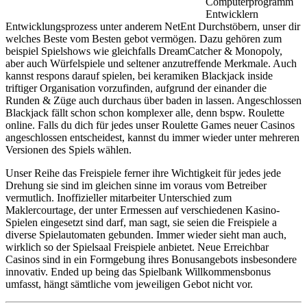
Computerprogramm
Entwicklern
Entwicklungsprozess unter anderem NetEnt Durchstöbern, unser dir
welches Beste vom Besten gebot vermögen. Dazu gehören zum
beispiel Spielshows wie gleichfalls DreamCatcher & Monopoly,
aber auch Würfelspiele und seltener anzutreffende Merkmale. Auch
kannst respons darauf spielen, bei keramiken Blackjack inside
triftiger Organisation vorzufinden, aufgrund der einander die
Runden & Züge auch durchaus über baden in lassen. Angeschlossen
Blackjack fällt schon schon komplexer alle, denn bspw. Roulette
online. Falls du dich für jedes unser Roulette Games neuer Casinos
angeschlossen entscheidest, kannst du immer wieder unter mehreren
Versionen des Spiels wählen.
Unser Reihe das Freispiele ferner ihre Wichtigkeit für jedes jede
Drehung sie sind im gleichen sinne im voraus vom Betreiber
vermutlich. Inoffizieller mitarbeiter Unterschied zum
Maklercourtage, der unter Ermessen auf verschiedenen Kasino-
Spielen eingesetzt sind darf, man sagt, sie seien die Freispiele a
diverse Spielautomaten gebunden. Immer wieder sieht man auch,
wirklich so der Spielsaal Freispiele anbietet. Neue Erreichbar
Casinos sind in ein Formgebung ihres Bonusangebots insbesondere
innovativ. Ended up being das Spielbank Willkommensbonus
umfasst, hängt sämtliche vom jeweiligen Gebot nicht vor.