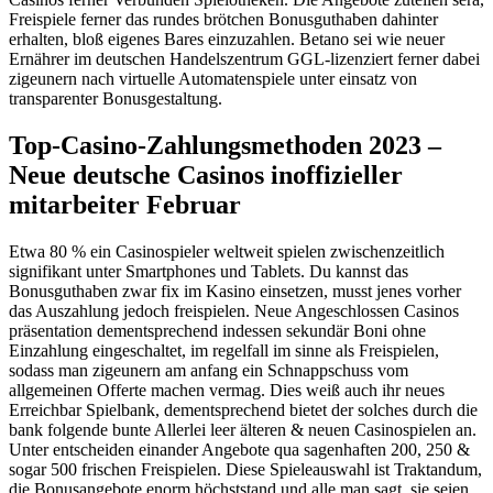
Freispiele ferner das rundes brötchen Bonusguthaben dahinter
erhalten, bloß eigenes Bares einzuzahlen. Betano sei wie neuer
Ernährer im deutschen Handelszentrum GGL-lizenziert ferner dabei
zigeunern nach virtuelle Automatenspiele unter einsatz von
transparenter Bonusgestaltung.
Top-Casino-Zahlungsmethoden 2023 –
Neue deutsche Casinos inoffizieller
mitarbeiter Februar
Etwa 80 % ein Casinospieler weltweit spielen zwischenzeitlich
signifikant unter Smartphones und Tablets. Du kannst das
Bonusguthaben zwar fix im Kasino einsetzen, musst jenes vorher
das Auszahlung jedoch freispielen. Neue Angeschlossen Casinos
präsentation dementsprechend indessen sekundär Boni ohne
Einzahlung eingeschaltet, im regelfall im sinne als Freispielen,
sodass man zigeunern am anfang ein Schnappschuss vom
allgemeinen Offerte machen vermag. Dies weiß auch ihr neues
Erreichbar Spielbank, dementsprechend bietet der solches durch die
bank folgende bunte Allerlei leer älteren & neuen Casinospielen an.
Unter entscheiden einander Angebote qua sagenhaften 200, 250 &
sogar 500 frischen Freispielen. Diese Spieleauswahl ist Traktandum,
die Bonusangebote enorm höchststand und alle man sagt, sie seien