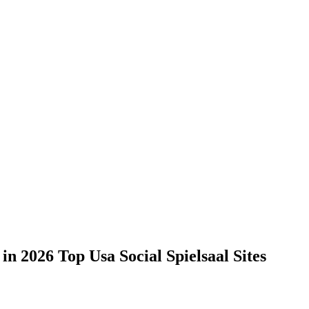
in 2026 Top Usa Social Spielsaal Sites