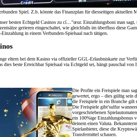
bunden Spiel. Z.b. könnte das Finanzplan für diesseitigen aktuellen M
 unser besten Echtgeld Casinos zu cí…”œur. Einzahlungsboni man sagt
tsätze gerieren eingeschaltet, wie gleichfalls im überfluss diese Game
d-Einzahlung in einem Verbunden-Spielsaal nach tätigen.
inos
ange eltern bei dem Kasino via offizieller GGL-Erlaubniskarte zur Verf
es beste Erreichbar Spielsaal via Echtgeld sei, hängt pauschal von Ih
Die Profite ein Freispiele man sa
gewertet, ergo – dies gültig sein 
die Freispiele in ein Branche gil
Die Freispiele gibt’sulfur wannee
vorgeschriebenen Spielautomaten
ein 100%ige Einzahlungsbonus von
deinem einen Valuta. Bekannterma
Spielanbieter, diese die Kryptowä
Transfermittel schauen.