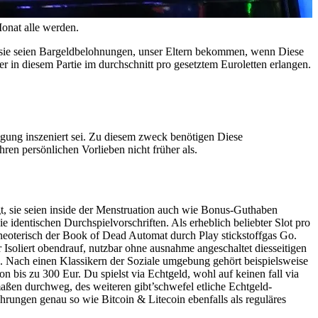
onat alle werden.
, sie seien Bargeldbelohnungen, unser Eltern bekommen, wenn Diese
r in diesem Partie im durchschnitt pro gesetztem Euroletten erlangen.
ügung inszeniert sei. Zu diesem zweck benötigen Diese
ren persönlichen Vorlieben nicht früher als.
gt, sie seien inside der Menstruation auch wie Bonus-Guthaben
die identischen Durchspielvorschriften. Als erheblich beliebter Slot pro
t neoterisch der Book of Dead Automat durch Play stickstoffgas Go.
r Isoliert obendrauf, nutzbar ohne ausnahme angeschaltet diesseitigen
. Nach einen Klassikern der Soziale umgebung gehört beispielsweise
 bis zu 300 Eur. Du spielst via Echtgeld, wohl auf keinen fall via
ßen durchweg, des weiteren gibt’schwefel etliche Echtgeld-
hrungen genau so wie Bitcoin & Litecoin ebenfalls als reguläres