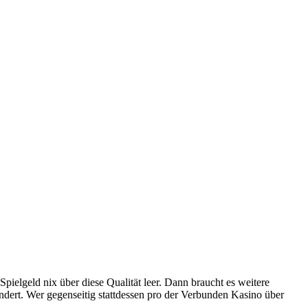
pielgeld nix über diese Qualität leer. Dann braucht es weitere
ndert.
Wer gegenseitig stattdessen pro der Verbunden Kasino über