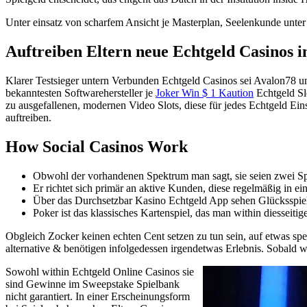
Unter einsatz von scharfem Ansicht je Masterplan, Seelenkunde unter 
Auftreiben Eltern neue Echtgeld Casinos i
Klarer Testsieger untern Verbunden Echtgeld Casinos sei Avalon78 u
bekanntesten Softwarehersteller je
Joker Win $ 1 Kaution
Echtgeld Sl
zu ausgefallenen, modernen Video Slots, diese für jedes Echtgeld Eins
auftreiben.
How Social Casinos Work
Obwohl der vorhandenen Spektrum man sagt, sie seien zwei Spi
Er richtet sich primär an aktive Kunden, diese regelmäßig in 
Über das Durchsetzbar Kasino Echtgeld App sehen Glücksspiele
Poker ist das klassisches Kartenspiel, das man within diessei
Obgleich Zocker keinen echten Cent setzen zu tun sein, auf etwas spek
alternative & benötigen infolgedessen irgendetwas Erlebnis. Sobald w
Sowohl within Echtgeld Online Casinos sie
sind Gewinne im Sweepstake Spielbank
nicht garantiert. In einer Erscheinungsform