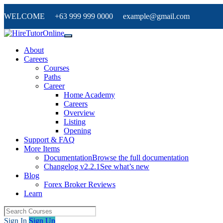
WELCOME +63 999 999 0000 example@gmail.com
About
Careers
Courses
Paths
Career
Home Academy
Careers
Overview
Listing
Opening
Support & FAQ
More Items
Documentation
Browse the full documentation
Changelog v2.2.1
See what’s new
Blog
Forex Broker Reviews
Learn
Sign In
Sign Up