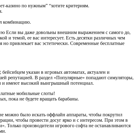
ет-казино по нужным” “хотите критериям.
я.
ал комбинацию.
ущую Если вы даже довольны внешним выражением с самого до,
кой и темой, ее вас интересует. Есть десятки различных чем
ая но привлекает вас эстетически. Современные бесплатные
 бейсибцем указан в игровых автоматах, актуален и
шей репутацией. В раздел «Популярные» попадают симуляторы,
и и имеют высокий выигрышный потенциал.
сплатные мобильные слоты!
ых, пока не будете вращать барабаны.
м не можно было искать оффлайн аппараты, чтобы покрутил
ации, чтобы провести досуг ярко и с интересом. При этом в
». Только производители игрового софта не останавливаются
ми.