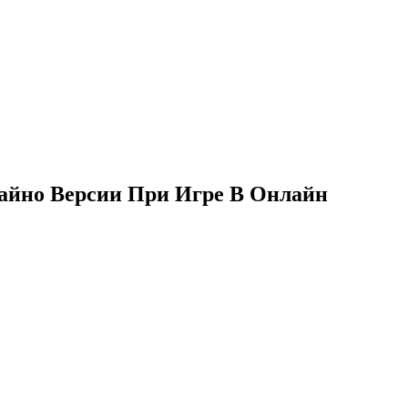
чайно Версии При Игре В Онлайн