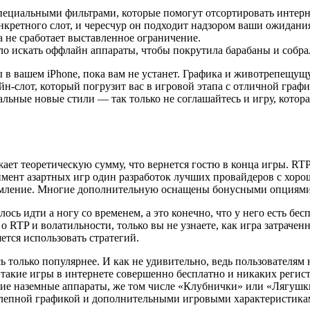
пециальными фильтрами, которые помогут отсортировать интерн
нкретного слот, и чересчур он подходит надзором ваши ожидани
а не сработает выставленное ограничение.
было искать оффлайн аппараты, чтобы покрутила барабаны и собр
ы в вашем iPhone, пока вам не устанет. Графика и животрепещ
айн-слот, который погрузит вас в игровой этапа с отличной графи
льные новые стили — так только не соглашайтесь и игру, котор
ет теоретическую сумму, что вернется гостю в конца игры. RTP,
мент азартных игр один разработок лучших провайдеров с хоро
ормление. Многие дополнительную оснащены бонусными опциям
ь идти а ногу со временем, а это конечно, что у него есть бе
RTP и волатильности, только вы не узнаете, как игра затраченн
тся использовать стратегий.
ь только популярнее. И как не удивительно, ведь пользователя
такие игры в интернете совершенно бесплатно и никаких регистр
е наземные аппараты, же том числе «Клубнички» или «Лягушки
колепной графикой и дополнительными игровыми характеристика