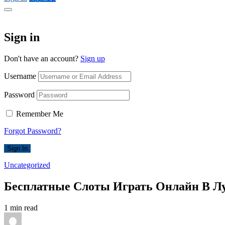
Sign in
Don't have an account?
Sign up
Username
Password
Remember Me
Forgot Password?
Sign In
Uncategorized
Бесплатные Слоты Играть Онлайн В Л
1 min read