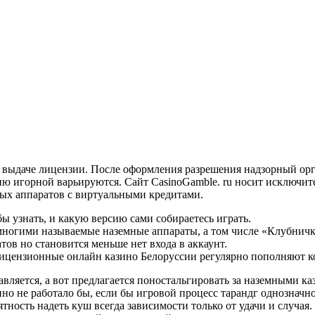
в выдаче лицензии. После оформления разрешения надзорный ор
ию игорной варьируются. Сайт CasinoGamble. ru носит исключ
вых аппаратов с виртуальными кредитами.
ы узнать, и какую версию сами собираетесь играть.
многими называемые наземные аппараты, а том числе «Клубнич
ов но становится меньше нет входа в аккаунт.
лицензионные онлайн казино Белоруссии регулярно пополняют 
ляется, а вот предлагается поностальгировать за наземными каз
но не работало бы, если бы игровой процесс тарандг однозначно
тность надеть куш всегда зависимости только от удачи и случая