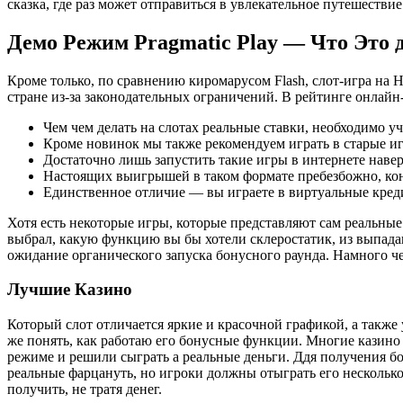
сказка, где раз может отправиться в увлекательное путешестви
Демо Режим Pragmatic Play — Что Это 
Кроме только, по сравнению киромарусом Flash, слот-игра на 
стране из-за законодательных ограничений. В рейтинге онлайн-
Чем чем делать на слотах реальные ставки, необходимо у
Кроме новинок мы также рекомендуем играть в старые 
Достаточно лишь запустить такие игры в интернете навер
Настоящих выигрышей в таком формате пребезбожно, коне
Единственное отличие — вы играете в виртуальные креди
Хотя есть некоторые игры, которые представляют сам реальные
выбрал, какую функцию вы бы хотели склеростатик, из выпадаю
ожидание органического запуска бонусного раунда. Намного че
Лучшие Казино
Который слот отличается яркие и красочной графикой, а так
же понять, как работаю его бонусные функции. Многие казино
режиме и решили сыграть а реальные деньги. Ддя получения б
реальные фарцануть, но игроки должны отыграть его несколько
получить, не тратя денег.