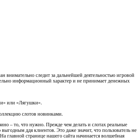
ган внимательно следит за дальнейшей деятельностью игровой
ительно информационный характер и не принимает денежных
ки» или «Лягушки».
коллекцию слотов новинками.
ино – то, что нужно. Прежде чем делать и слотах реальные
 выгодным ддя клиентов. Это даже значит, что пользователь не
. На главной странице нашего сайта начинается волшебная