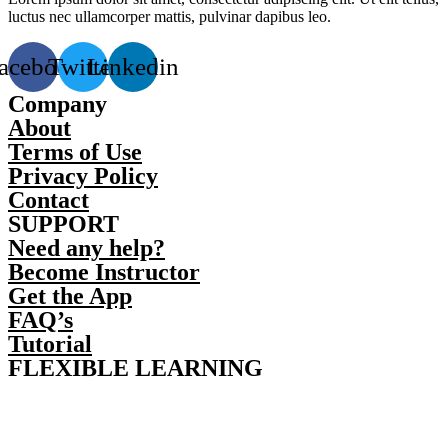
luctus nec ullamcorper mattis, pulvinar dapibus leo.
acebook
Twitter
Linkedin
Company
About
Terms of Use
Privacy Policy
Contact
SUPPORT
Need any help?
Become Instructor
Get the App
FAQ’s
Tutorial
FLEXIBLE LEARNING