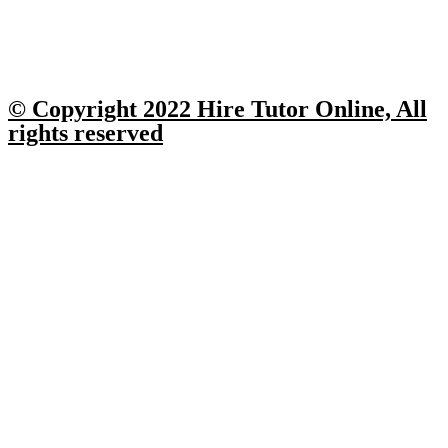
© Copyright 2022 Hire Tutor Online, All
rights reserved