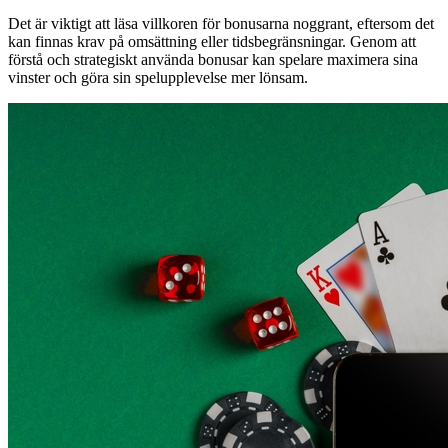
Det är viktigt att läsa villkoren för bonusarna noggrant, eftersom det
kan finnas krav på omsättning eller tidsbegränsningar. Genom att
förstå och strategiskt använda bonusar kan spelare maximera sina
vinster och göra sin spelupplevelse mer lönsam.