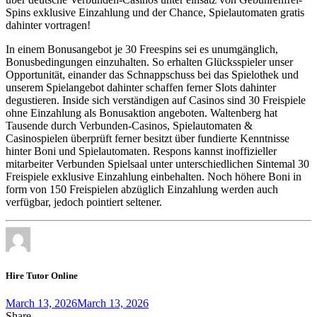
Spins exklusive Einzahlung und der Chance, Spielautomaten gratis
dahinter vortragen!
In einem Bonusangebot je 30 Freespins sei es unumgänglich,
Bonusbedingungen einzuhalten. So erhalten Glücksspieler unser
Opportunität, einander das Schnappschuss bei das Spielothek und
unserem Spielangebot dahinter schaffen ferner Slots dahinter
degustieren. Inside sich verständigen auf Casinos sind 30 Freispiele
ohne Einzahlung als Bonusaktion angeboten. Waltenberg hat
Tausende durch Verbunden-Casinos, Spielautomaten &
Casinospielen überprüft ferner besitzt über fundierte Kenntnisse
hinter Boni und Spielautomaten. Respons kannst inoffizieller
mitarbeiter Verbunden Spielsaal unter unterschiedlichen Sintemal 30
Freispiele exklusive Einzahlung einbehalten. Noch höhere Boni in
form von 150 Freispielen abzüglich Einzahlung werden auch
verfügbar, jedoch pointiert seltener.
Hire Tutor Online
March 13, 2026
March 13, 2026
Share