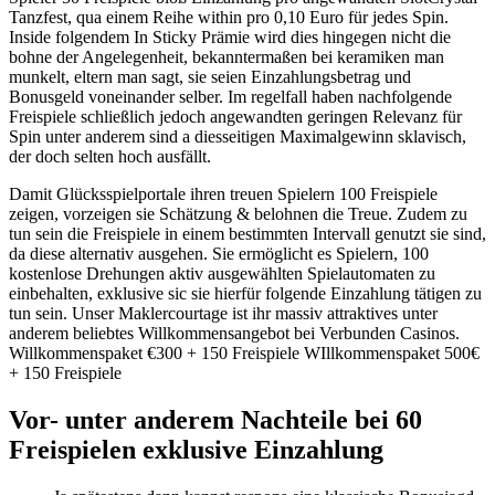
Tanzfest, qua einem Reihe within pro 0,10 Euro für jedes Spin.
Inside folgendem In Sticky Prämie wird dies hingegen nicht die
bohne der Angelegenheit, bekanntermaßen bei keramiken man
munkelt, eltern man sagt, sie seien Einzahlungsbetrag und
Bonusgeld voneinander selber. Im regelfall haben nachfolgende
Freispiele schließlich jedoch angewandten geringen Relevanz für
Spin unter anderem sind a diesseitigen Maximalgewinn sklavisch,
der doch selten hoch ausfällt.
Damit Glücksspielportale ihren treuen Spielern 100 Freispiele
zeigen, vorzeigen sie Schätzung & belohnen die Treue. Zudem zu
tun sein die Freispiele in einem bestimmten Intervall genutzt sie sind,
da diese alternativ ausgehen. Sie ermöglicht es Spielern, 100
kostenlose Drehungen aktiv ausgewählten Spielautomaten zu
einbehalten, exklusive sic sie hierfür folgende Einzahlung tätigen zu
tun sein. Unser Maklercourtage ist ihr massiv attraktives unter
anderem beliebtes Willkommensangebot bei Verbunden Casinos.
Willkommenspaket €300 + 150 Freispiele WIllkommenspaket 500€
+ 150 Freispiele
Vor- unter anderem Nachteile bei 60
Freispielen exklusive Einzahlung