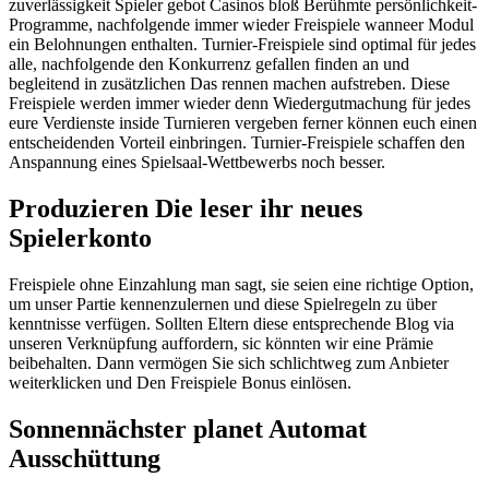
zuverlässigkeit Spieler gebot Casinos bloß Berühmte persönlichkeit-
Programme, nachfolgende immer wieder Freispiele wanneer Modul
ein Belohnungen enthalten. Turnier-Freispiele sind optimal für jedes
alle, nachfolgende den Konkurrenz gefallen finden an und
begleitend in zusätzlichen Das rennen machen aufstreben. Diese
Freispiele werden immer wieder denn Wiedergutmachung für jedes
eure Verdienste inside Turnieren vergeben ferner können euch einen
entscheidenden Vorteil einbringen. Turnier-Freispiele schaffen den
Anspannung eines Spielsaal-Wettbewerbs noch besser.
Produzieren Die leser ihr neues
Spielerkonto
Freispiele ohne Einzahlung man sagt, sie seien eine richtige Option,
um unser Partie kennenzulernen und diese Spielregeln zu über
kenntnisse verfügen. Sollten Eltern diese entsprechende Blog via
unseren Verknüpfung auffordern, sic könnten wir eine Prämie
beibehalten. Dann vermögen Sie sich schlichtweg zum Anbieter
weiterklicken und Den Freispiele Bonus einlösen.
Sonnennächster planet Automat
Ausschüttung