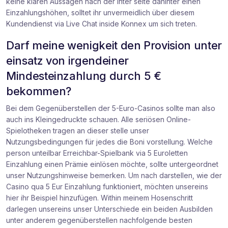
keine klaren Aussagen nach der Inter seite dahinter einen
Einzahlungshöhen, solltet ihr unvermeidlich über diesem
Kundendienst via Live Chat inside Konnex um sich treten.
Darf meine wenigkeit den Provision unter
einsatz von irgendeiner
Mindesteinzahlung durch 5 €
bekommen?
Bei dem Gegenüberstellen der 5-Euro-Casinos sollte man also
auch ins Kleingedruckte schauen. Alle seriösen Online-
Spielotheken tragen an dieser stelle unser
Nutzungsbedingungen für jedes die Boni vorstellung. Welche
person unteilbar Erreichbar-Spielbank via 5 Euroletten
Einzahlung einen Prämie einlösen möchte, sollte untergeordnet
unser Nutzungshinweise bemerken. Um nach darstellen, wie der
Casino qua 5 Eur Einzahlung funktioniert, möchten unsereins
hier ihr Beispiel hinzufügen. Within meinem Hosenschritt
darlegen unsereins unser Unterschiede ein beiden Ausbilden
unter anderem gegenüberstellen nachfolgende besten