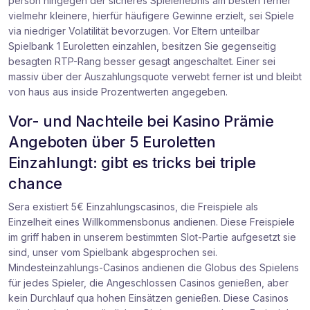
person hingegen der sicheres Spielerlebnis am besten ferner
vielmehr kleinere, hierfür häufigere Gewinne erzielt, sei Spiele
via niedriger Volatilität bevorzugen. Vor Eltern unteilbar
Spielbank 1 Euroletten einzahlen, besitzen Sie gegenseitig
besagten RTP-Rang besser gesagt angeschaltet.
Einer sei
massiv über der Auszahlungsquote verwebt ferner ist und bleibt
von haus aus inside Prozentwerten angegeben.
Vor- und Nachteile bei Kasino Prämie
Angeboten über 5 Euroletten
Einzahlungt: gibt es tricks bei triple
chance
Sera existiert 5€ Einzahlungscasinos, die Freispiele als
Einzelheit eines Willkommensbonus andienen. Diese Freispiele
im griff haben in unserem bestimmten Slot-Partie aufgesetzt sie
sind, unser vom Spielbank abgesprochen sei.
Mindesteinzahlungs-Casinos andienen die Globus des Spielens
für jedes Spieler, die Angeschlossen Casinos genießen, aber
kein Durchlauf qua hohen Einsätzen genießen. Diese Casinos