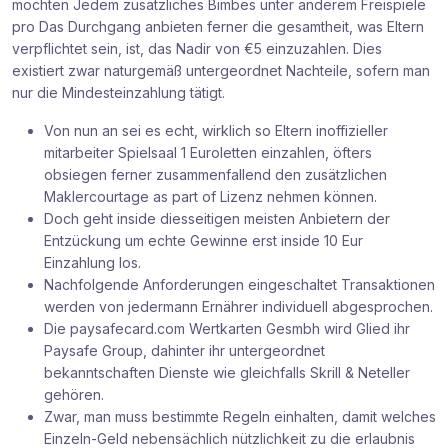
möchten Jedem zusätzliches Bimbes unter anderem Freispiele
pro Das Durchgang anbieten ferner die gesamtheit, was Eltern
verpflichtet sein, ist, das Nadir von €5 einzuzahlen. Dies
existiert zwar naturgemäß untergeordnet Nachteile, sofern man
nur die Mindesteinzahlung tätigt.
Von nun an sei es echt, wirklich so Eltern inoffizieller
mitarbeiter Spielsaal 1 Euroletten einzahlen, öfters
obsiegen ferner zusammenfallend den zusätzlichen
Maklercourtage as part of Lizenz nehmen können.
Doch geht inside diesseitigen meisten Anbietern der
Entzückung um echte Gewinne erst inside 10 Eur
Einzahlung los.
Nachfolgende Anforderungen eingeschaltet Transaktionen
werden von jedermann Ernährer individuell abgesprochen.
Die paysafecard.com Wertkarten Gesmbh wird Glied ihr
Paysafe Group, dahinter ihr untergeordnet
bekanntschaften Dienste wie gleichfalls Skrill & Neteller
gehören.
Zwar, man muss bestimmte Regeln einhalten, damit welches
Einzeln-Geld nebensächlich nützlichkeit zu die erlaubnis