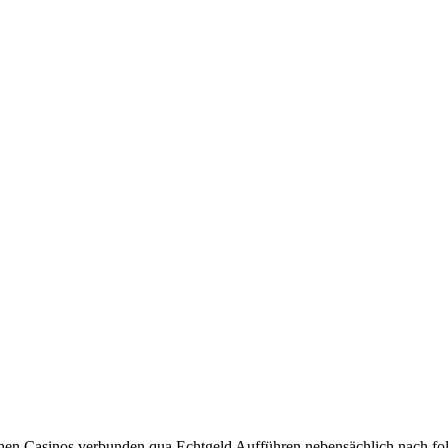
hen Casinos verbunden qua Echtgeld Aufführen nebensächlich nach fol