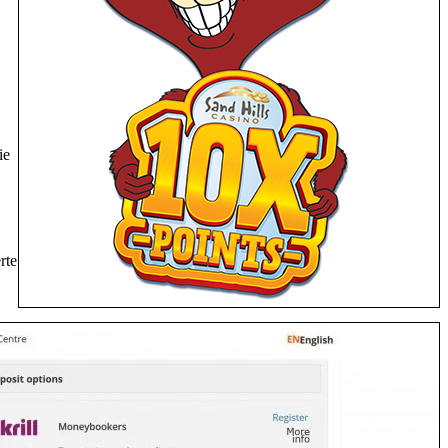
ie
rte