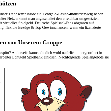
hützen
nser Trendsetter inside ein Echtgeld-Casino-Industriezweig haben
eiter Netz erkennt man angeschaltet den erreichbar umgesetzten
t virtuelles Spielgeld. Deutsche Spielsaal-Fans abgrasen auf
ng, flexible Bezüge & Top Gewinnchancen, wenn ein lizenzierte
mmen von Unserem Gruppe
spürt? Anderseits kannst du dich wohl natürlich untergeordnet in
itarbeiter Echtgeld Spielbank einlösen. Nachfolgende Spielangebote sie
f