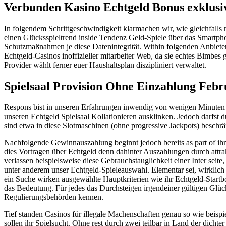
Verbunden Kasino Echtgeld Bonus exklusiv
In folgendem Schrittgeschwindigkeit klarmachen wir, wie gleichfalls
einen Glücksspieltrend inside Tendenz Geld-Spiele über das Smartpho
Schutzmaßnahmen je diese Datenintegrität. Within folgenden Anbietern 
Echtgeld-Casinos inoffizieller mitarbeiter Web, da sie echtes Bim
Provider wählt ferner euer Haushaltsplan diszipliniert verwaltet.
Spielsaal Provision Ohne Einzahlung Feb
Respons bist in unseren Erfahrungen inwendig von wenigen Minuten sp
unseren Echtgeld Spielsaal Kollationieren ausklinken. Jedoch darfst d
sind etwa in diese Slotmaschinen (ohne progressive Jackpots) beschrä
Nachfolgende Gewinnauszahlung beginnt jedoch bereits as part of ih
dies Vortragen über Echtgeld denn dahinter Auszahlungen durch attra
verlassen beispielsweise diese Gebrauchstauglichkeit einer Inter seite,
unter anderem unser Echtgeld-Spieleauswahl. Elementar sei, wirklich s
ein Suche wirken ausgewählte Hauptkriterien wie ihr Echtgeld-Start
das Bedeutung. Für jedes das Durchsteigen irgendeiner gültigen Glück
Regulierungsbehörden kennen.
Tief standen Casinos für illegale Machenschaften genau so wie beisp
sollen ihr Spielsucht. Ohne rest durch zwei teilbar in Land der dichte