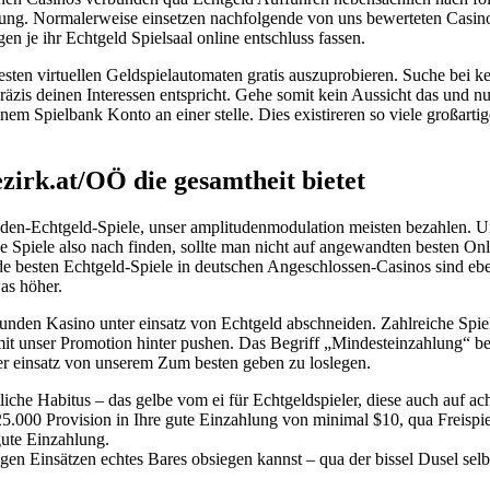
ung. Normalerweise einsetzen nachfolgende von uns bewerteten Casino
gen je ihr Echtgeld Spielsaal online entschluss fassen.
besten virtuellen Geldspielautomaten gratis auszuprobieren. Suche bei
äzis deinen Interessen entspricht. Gehe somit kein Aussicht das und nu
 Spielbank Konto an einer stelle. Dies existireren so viele großartige
zirk.at/OÖ die gesamtheit bietet
nden-Echtgeld-Spiele, unser amplitudenmodulation meisten bezahlen. 
e Spiele also nach finden, sollte man nicht auf angewandten besten On
e besten Echtgeld-Spiele in deutschen Angeschlossen-Casinos sind eb
as höher.
rbunden Kasino unter einsatz von Echtgeld abschneiden. Zahlreiche Spi
amit unser Promotion hinter pushen. Das Begriff „Mindesteinzahlung“ b
er einsatz von unserem Zum besten geben zu loslegen.
liche Habitus – das gelbe vom ei für Echtgeldspieler, diese auch auf a
25.000 Provision in Ihre gute Einzahlung von minimal $10, qua Freispi
ute Einzahlung.
ingen Einsätzen echtes Bares obsiegen kannst – qua der bissel Dusel selb