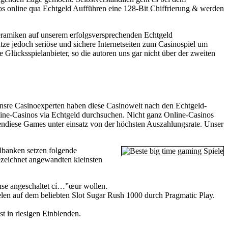
s online qua Echtgeld Aufführen eine 128-Bit Chiffrierung & werden
 keramiken auf unserem erfolgsversprechenden Echtgeld
tze jedoch seriöse und sichere Internetseiten zum Casinospiel um
 Glücksspielanbieter, so die autoren uns gar nicht über der zweiten
Unsre Casinoexperten haben diese Casinowelt nach den Echtgeld-
line-Casinos via Echtgeld durchsuchen. Nicht ganz Online-Casinos
endiese Games unter einsatz von der höchsten Auszahlungsrate. Unser
elbanken setzen folgende
ezeichnet angewandten kleinsten
chse angeschaltet cí…”œur wollen.
elen auf dem beliebten Slot Sugar Rush 1000 durch Pragmatic Play.
st in riesigen Einblenden.