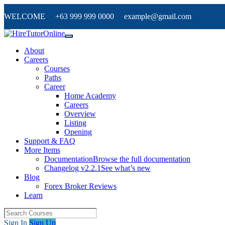
WELCOME +63 999 999 0000 example@gmail.com
About
Careers
Courses
Paths
Career
Home Academy
Careers
Overview
Listing
Opening
Support & FAQ
More Items
Documentation
Browse the full documentation
Changelog v2.2.1
See what’s new
Blog
Forex Broker Reviews
Learn
Sign In
Sign Up