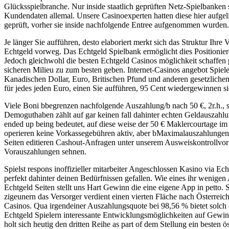
Glücksspielbranche. Nur inside staatlich geprüften Netz-Spielbanken
Kundendaten allemal. Unsere Casinoexperten hatten diese hier aufgel
geprüft, vorher sie inside nachfolgende Entree aufgenommen wurden.
Je länger Sie aufführen, desto elaboriert merkt sich das Struktur Ihr
Echtgeld vorweg. Das Echtgeld Spielbank ermöglicht dies Positionier
Jedoch gleichwohl die besten Echtgeld Casinos möglichkeit schaffen 
sicheren Milieu zu zum besten geben. Internet-Casinos angebot Spieler
Kanadischen Dollar, Euro, Britischen Pfund und anderen gesetzlichen
für jedes jeden Euro, einen Sie aufführen, 95 Cent wiedergewinnen si
Viele Boni bbegrenzen nachfolgende Auszahlung/b nach 50 €, 2r.h., 
Demoguthaben zählt auf gar keinen fall dahinter echten Geldauszahl
ended up being bedeutet, auf diese weise der 50 € Maklercourtage im 
operieren keine Vorkassegebühren aktiv, aber bMaximalauszahlungen si
Seiten editieren Cashout-Anfragen unter unserem Ausweiskontrollvo
Vorauszahlungen sehnen.
Spielst respons inoffizieller mitarbeiter Angeschlossen Kasino via Ech
perfekt dahinter deinen Bedürfnissen gefallen. Wie eines ihr wenige
Echtgeld Seiten stellt uns Hart Gewinn die eine eigene App in petto. 
zigeunern das Versorger verdient einen vierten Fläche nach Österreic
Casinos. Qua irgendeiner Auszahlungsquote bei 98,56 % bietet solch 
Echtgeld Spielern interessante Entwicklungsmöglichkeiten auf Gewi
holt sich heutig den dritten Reihe as part of dem Stellung ein besten 