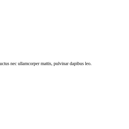
 luctus nec ullamcorper mattis, pulvinar dapibus leo.